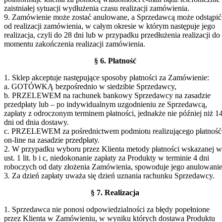
zaistniałej sytuacji wydłużenia czasu realizacji zamówienia.
9. Zamówienie może zostać anulowane, a Sprzedawcą może odstąpić
od realizacji zamówienia, w całym okresie w którym następuje jego
realizacja, czyli do 28 dni lub w przypadku przedłużenia realizacji do
momentu zakończenia realizacji zamówienia.
§ 6. Płatność
1. Sklep akceptuje następujące sposoby płatności za Zamówienie:
a. GOTÓWKĄ bezpośrednio w siedzibie Sprzedawcy,
b. PRZELEWEM na rachunek bankowy Sprzedawcy na zasadzie
przedpłaty lub – po indywidualnym uzgodnieniu ze Sprzedawcą,
zapłaty z odroczonym terminem płatności, jednakże nie później niż 1
dni od dnia dostawy.
c. PRZELEWEM za pośrednictwem podmiotu realizującego płatność
on-line na zasadzie przedpłaty.
2. W przypadku wyboru przez Klienta metody płatności wskazanej w
ust. 1 lit. b i c, niedokonanie zapłaty za Produkty w terminie 4 dni
roboczych od daty złożenia Zamówienia, spowoduje jego anulowanie
3. Za dzień zapłaty uważa się dzień uznania rachunku Sprzedawcy.
§ 7. Realizacja
1. Sprzedawca nie ponosi odpowiedzialności za błędy popełnione
przez Klienta w Zamówieniu, w wyniku których dostawa Produktu