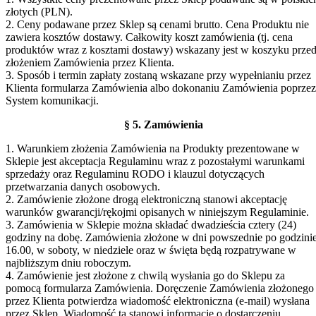
złotych (PLN).
2. Ceny podawane przez Sklep są cenami brutto. Cena Produktu nie
zawiera kosztów dostawy. Całkowity koszt zamówienia (tj. cena
produktów wraz z kosztami dostawy) wskazany jest w koszyku prze
złożeniem Zamówienia przez Klienta.
3. Sposób i termin zapłaty zostaną wskazane przy wypełnianiu przez
Klienta formularza Zamówienia albo dokonaniu Zamówienia poprzez
System komunikacji.
§ 5. Zamówienia
1. Warunkiem złożenia Zamówienia na Produkty prezentowane w
Sklepie jest akceptacja Regulaminu wraz z pozostałymi warunkami
sprzedaży oraz Regulaminu RODO i klauzul dotyczących
przetwarzania danych osobowych.
2. Zamówienie złożone drogą elektroniczną stanowi akceptację
warunków gwarancji/rękojmi opisanych w niniejszym Regulaminie.
3. Zamówienia w Sklepie można składać dwadzieścia cztery (24)
godziny na dobę. Zamówienia złożone w dni powszednie po godzini
16.00, w soboty, w niedziele oraz w święta będą rozpatrywane w
najbliższym dniu roboczym.
4. Zamówienie jest złożone z chwilą wysłania go do Sklepu za
pomocą formularza Zamówienia. Doręczenie Zamówienia złożonego
przez Klienta potwierdza wiadomość elektroniczna (e-mail) wysłana
przez Sklep. Wiadomość ta stanowi informację o dostarczeniu