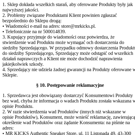
1. Sklep dokłada wszelkich starań, aby oferowane Produkty były jak
najwyższej jakości.
2. Problemy związane Produktami Klient powinien zgłaszać
bezpośrednio do Sklepu drogą:
• Wiadomości e-mail na adres: store@mrkicks.pl.
• Telefonicznie na nr 500014839.
3. Kupujący przyjmuje do wiadomości oraz potwierdza, że
stwierdzenie wad Produktu może wymagać och dostarczenia do
siedziby Sprzedającego. W przypadku odmowy dostarczenia Produkt
do siedziby Sprzedającego, Sprzedający może odstąpić od wszelkich
działań naprawczych a Klient nie może dochodzić naprawienia
jakiejkolwiek szkody.
4. Sprzedający nie udziela żadnej gwarancji na Produkty oferowane 
Sklepie.
§ 10. Postępowanie reklamacyjne
1. Sprzedawca jest obowiązany dostarczyć Konsumentowi Produkty
bez wad, chyba że informacja o wadach Produktu została wskazana 
opisie Produktu.
2. W razie stwierdzenia wad Produktów (innych niż wskazane w
opisie Produktów), Konsument, może wnieść reklamację, zawierając
określenie wad Produktów oraz żądanie Konsumenta: na piśmie na
adres:
• MR KICKS Authentic Sneaker Store, ul. 11 Listopada 49, 43-300