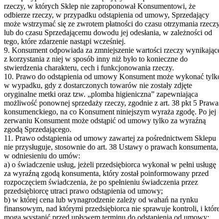
rzeczy, w których Sklep nie zaproponował Konsumentowi, że
odbierze rzeczy, w przypadku odstąpienia od umowy, Sprzedający
może wstrzymać się ze zwrotem płatności do czasu otrzymania rzecz
lub do czasu Sprzedającemu dowodu jej odesłania, w zależności od
tego, które zdarzenie nastąpi wcześniej.
9. Konsument odpowiada za zmniejszenie wartości rzeczy wynikając
z korzystania z niej w sposób inny niż było to konieczne do
stwierdzenia charakteru, cech i funkcjonowania rzeczy.
10. Prawo do odstąpienia od umowy Konsument może wykonać tylk
w wypadku, gdy z dostarczonych towarów nie zostały zdjęte
oryginalne metki oraz tzw. „plomba higieniczna” zapewniająca
możliwość ponownej sprzedaży rzeczy, zgodnie z art. 38 pkt 5 Prawa
konsumenckiego, na co Konsument niniejszym wyraża zgodę. Po jej
zerwaniu Konsument może odstąpić od umowy tylko za wyraźną
zgodą Sprzedającego.
11. Prawo odstąpienia od umowy zawartej za pośrednictwem Sklepu
nie przysługuje, stosownie do art. 38 Ustawy o prawach konsumenta,
w odniesieniu do umów:
a) o świadczenie usług, jeżeli przedsiębiorca wykonał w pełni usługę
za wyraźną zgodą konsumenta, który został poinformowany przed
rozpoczęciem świadczenia, że po spełnieniu świadczenia przez
przedsiębiorcę utraci prawo odstąpienia od umowy;
b) w której cena lub wynagrodzenie zależy od wahań na rynku
finansowym, nad którymi przedsiębiorca nie sprawuje kontroli, i któr
mogą wystąpić przed upływem terminu do odstąpienia od umowy;