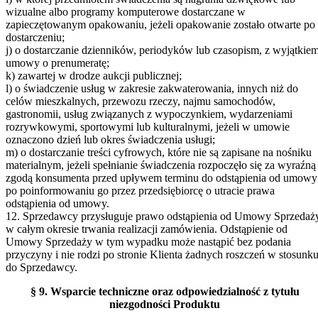
wizualne albo programy komputerowe dostarczane w
zapieczętowanym opakowaniu, jeżeli opakowanie zostało otwarte po
dostarczeniu;
j) o dostarczanie dzienników, periodyków lub czasopism, z wyjątkie
umowy o prenumeratę;
k) zawartej w drodze aukcji publicznej;
l) o świadczenie usług w zakresie zakwaterowania, innych niż do
celów mieszkalnych, przewozu rzeczy, najmu samochodów,
gastronomii, usług związanych z wypoczynkiem, wydarzeniami
rozrywkowymi, sportowymi lub kulturalnymi, jeżeli w umowie
oznaczono dzień lub okres świadczenia usługi;
m) o dostarczanie treści cyfrowych, które nie są zapisane na nośniku
materialnym, jeżeli spełnianie świadczenia rozpoczęło się za wyraźną
zgodą konsumenta przed upływem terminu do odstąpienia od umowy
po poinformowaniu go przez przedsiębiorcę o utracie prawa
odstąpienia od umowy.
12. Sprzedawcy przysługuje prawo odstąpienia od Umowy Sprzedaż
w całym okresie trwania realizacji zamówienia. Odstąpienie od
Umowy Sprzedaży w tym wypadku może nastąpić bez podania
przyczyny i nie rodzi po stronie Klienta żadnych roszczeń w stosunk
do Sprzedawcy.
§ 9. Wsparcie techniczne oraz odpowiedzialność z tytułu
niezgodności Produktu