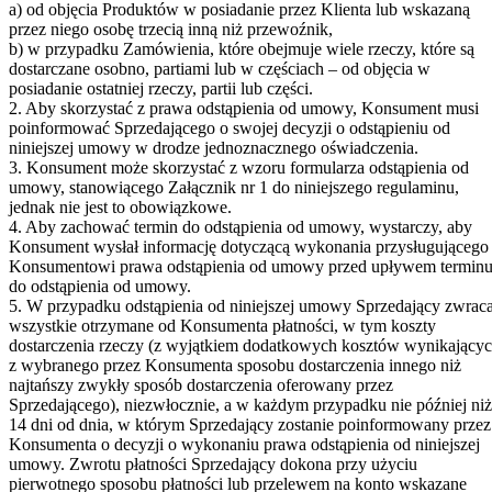
a) od objęcia Produktów w posiadanie przez Klienta lub wskazaną
przez niego osobę trzecią inną niż przewoźnik,
b) w przypadku Zamówienia, które obejmuje wiele rzeczy, które są
dostarczane osobno, partiami lub w częściach – od objęcia w
posiadanie ostatniej rzeczy, partii lub części.
2. Aby skorzystać z prawa odstąpienia od umowy, Konsument musi
poinformować Sprzedającego o swojej decyzji o odstąpieniu od
niniejszej umowy w drodze jednoznacznego oświadczenia.
3. Konsument może skorzystać z wzoru formularza odstąpienia od
umowy, stanowiącego Załącznik nr 1 do niniejszego regulaminu,
jednak nie jest to obowiązkowe.
4. Aby zachować termin do odstąpienia od umowy, wystarczy, aby
Konsument wysłał informację dotyczącą wykonania przysługującego
Konsumentowi prawa odstąpienia od umowy przed upływem termin
do odstąpienia od umowy.
5. W przypadku odstąpienia od niniejszej umowy Sprzedający zwrac
wszystkie otrzymane od Konsumenta płatności, w tym koszty
dostarczenia rzeczy (z wyjątkiem dodatkowych kosztów wynikający
z wybranego przez Konsumenta sposobu dostarczenia innego niż
najtańszy zwykły sposób dostarczenia oferowany przez
Sprzedającego), niezwłocznie, a w każdym przypadku nie później niż
14 dni od dnia, w którym Sprzedający zostanie poinformowany przez
Konsumenta o decyzji o wykonaniu prawa odstąpienia od niniejszej
umowy. Zwrotu płatności Sprzedający dokona przy użyciu
pierwotnego sposobu płatności lub przelewem na konto wskazane