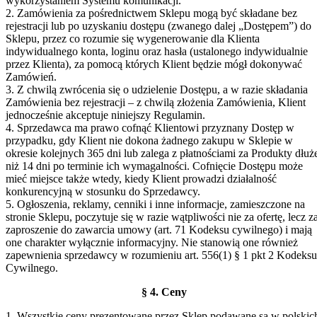
wykorzystaniem Systemu komunikacji.
2. Zamówienia za pośrednictwem Sklepu mogą być składane bez
rejestracji lub po uzyskaniu dostępu (zwanego dalej „Dostępem”) do
Sklepu, przez co rozumie się wygenerowanie dla Klienta
indywidualnego konta, loginu oraz hasła (ustalonego indywidualnie
przez Klienta), za pomocą których Klient będzie mógł dokonywać
Zamówień.
3. Z chwilą zwrócenia się o udzielenie Dostępu, a w razie składania
Zamówienia bez rejestracji – z chwilą złożenia Zamówienia, Klient
jednocześnie akceptuje niniejszy Regulamin.
4. Sprzedawca ma prawo cofnąć Klientowi przyznany Dostęp w
przypadku, gdy Klient nie dokona żadnego zakupu w Sklepie w
okresie kolejnych 365 dni lub zalega z płatnościami za Produkty dłuż
niż 14 dni po terminie ich wymagalności. Cofnięcie Dostępu może
mieć miejsce także wtedy, kiedy Klient prowadzi działalność
konkurencyjną w stosunku do Sprzedawcy.
5. Ogłoszenia, reklamy, cenniki i inne informacje, zamieszczone na
stronie Sklepu, poczytuje się w razie wątpliwości nie za ofertę, lecz z
zaproszenie do zawarcia umowy (art. 71 Kodeksu cywilnego) i mają
one charakter wyłącznie informacyjny. Nie stanowią one również
zapewnienia sprzedawcy w rozumieniu art. 556(1) § 1 pkt 2 Kodeksu
Cywilnego.
§ 4. Ceny
1. Wszystkie ceny prezentowane przez Sklep podawane są w polskic