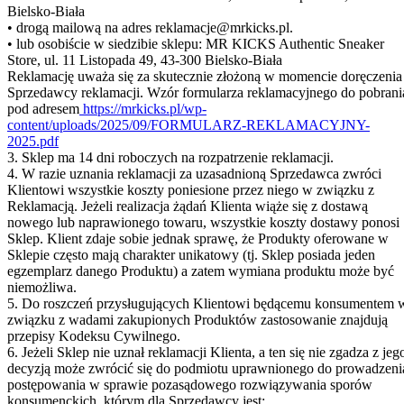
Bielsko-Biała
• drogą mailową na adres reklamacje@mrkicks.pl.
• lub osobiście w siedzibie sklepu: MR KICKS Authentic Sneaker
Store, ul. 11 Listopada 49, 43-300 Bielsko-Biała
Reklamację uważa się za skutecznie złożoną w momencie doręczenia
Sprzedawcy reklamacji. Wzór formularza reklamacyjnego do pobrani
pod adresem
https://mrkicks.pl/wp-
content/uploads/2025/09/FORMULARZ-REKLAMACYJNY-
2025.pdf
3. Sklep ma 14 dni roboczych na rozpatrzenie reklamacji.
4. W razie uznania reklamacji za uzasadnioną Sprzedawca zwróci
Klientowi wszystkie koszty poniesione przez niego w związku z
Reklamacją. Jeżeli realizacja żądań Klienta wiąże się z dostawą
nowego lub naprawionego towaru, wszystkie koszty dostawy ponosi
Sklep. Klient zdaje sobie jednak sprawę, że Produkty oferowane w
Sklepie często mają charakter unikatowy (tj. Sklep posiada jeden
egzemplarz danego Produktu) a zatem wymiana produktu może być
niemożliwa.
5. Do roszczeń przysługujących Klientowi będącemu konsumentem 
związku z wadami zakupionych Produktów zastosowanie znajdują
przepisy Kodeksu Cywilnego.
6. Jeżeli Sklep nie uznał reklamacji Klienta, a ten się nie zgadza z jeg
decyzją może zwrócić się do podmiotu uprawnionego do prowadzeni
postępowania w sprawie pozasądowego rozwiązywania sporów
konsumenckich, którym dla Sprzedawcy jest: