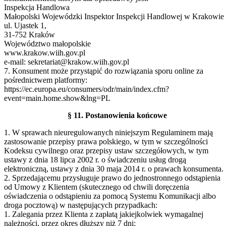
Inspekcja Handlowa
Małopolski Wojewódzki Inspektor Inspekcji Handlowej w Krakowie
ul. Ujastek 1,
31-752 Kraków
Województwo małopolskie
www.krakow.wiih.gov.pl
e-mail: sekretariat@krakow.wiih.gov.pl
7. Konsument może przystąpić do rozwiązania sporu online za
pośrednictwem platformy:
https://ec.europa.eu/consumers/odr/main/index.cfm?
event=main.home.show&lng=PL
§ 11. Postanowienia końcowe
1. W sprawach nieuregulowanych niniejszym Regulaminem mają
zastosowanie przepisy prawa polskiego, w tym w szczególności
Kodeksu cywilnego oraz przepisy ustaw szczegółowych, w tym
ustawy z dnia 18 lipca 2002 r. o świadczeniu usług drogą
elektroniczną, ustawy z dnia 30 maja 2014 r. o prawach konsumenta.
2. Sprzedającemu przysługuje prawo do jednostronnego odstąpienia
od Umowy z Klientem (skutecznego od chwili doręczenia
oświadczenia o odstąpieniu za pomocą Systemu Komunikacji albo
droga pocztową) w następujących przypadkach:
1. Zalegania przez Klienta z zapłatą jakiejkolwiek wymagalnej
należności, przez okres dłuższy niż 7 dni;