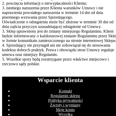
2. powzięcia informacji o niewypłacalności Klienta;
3. istotnego naruszenia przez Klienta warunków Umowy i nie
naprawienia powstałego naruszenia w terminie 14 dni od dnia
pisemnego wezwania przez Sprzedającego.
Oświadczenie o odstąpieniu może być złożone w terminie 30 dni od
dnia zajścia przyczyn uzasadniającej odstąpienie od Umowy.
3. Sklep uprawniony jest do zmiany niniejszego Regulaminu. Klient
będzie informowany o każdorazowej zmianie Regulaminu przez Skle
w formie komunikatu zamieszczonego na stronie internetowej Sklepu
4. Sprzedający nie przystąpił ani nie zobowiązał się do stosowania
kodeksu dobrych praktyk. Prawa i obowiązki stron Umowy reguluje
umowa oraz niniejszy Regulamin.
5. Wszelkie spory będą rozstrzygane przez właściwe miejscowo i
rzeczowo sądy polskie.
Wsparcie klienta
Kontakt
Regulamin sklepu
Polityka prywatności
Zwroty i wymiany
Moje konto
Wysyłka