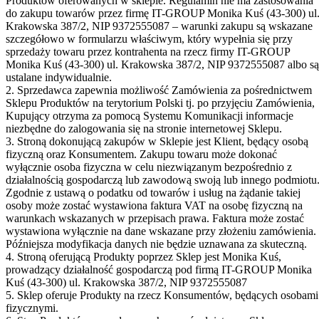
Produktów oferowanych w sklepie. Regulamin nie ma zastosowania
do zakupu towarów przez firmę IT-GROUP Monika Kuś (43-300) ul
Krakowska 387/2, NIP 9372555087 – warunki zakupu są wskazane
szczegółowo w formularzu właściwym, który wypełnia się przy
sprzedaży towaru przez kontrahenta na rzecz firmy IT-GROUP
Monika Kuś (43-300) ul. Krakowska 387/2, NIP 9372555087 albo są
ustalane indywidualnie.
2. Sprzedawca zapewnia możliwość Zamówienia za pośrednictwem
Sklepu Produktów na terytorium Polski tj. po przyjęciu Zamówienia,
Kupujący otrzyma za pomocą Systemu Komunikacji informacje
niezbędne do zalogowania się na stronie internetowej Sklepu.
3. Stroną dokonującą zakupów w Sklepie jest Klient, będący osobą
fizyczną oraz Konsumentem. Zakupu towaru może dokonać
wyłącznie osoba fizyczna w celu niezwiązanym bezpośrednio z
działalnością gospodarczą lub zawodową swoją lub innego podmiotu
Zgodnie z ustawą o podatku od towarów i usług na żądanie takiej
osoby może zostać wystawiona faktura VAT na osobę fizyczną na
warunkach wskazanych w przepisach prawa. Faktura może zostać
wystawiona wyłącznie na dane wskazane przy złożeniu zamówienia.
Późniejsza modyfikacja danych nie będzie uznawana za skuteczną.
4. Stroną oferującą Produkty poprzez Sklep jest Monika Kuś,
prowadzący działalność gospodarczą pod firmą IT-GROUP Monika
Kuś (43-300) ul. Krakowska 387/2, NIP 9372555087
5. Sklep oferuje Produkty na rzecz Konsumentów, będących osobami
fizycznymi.