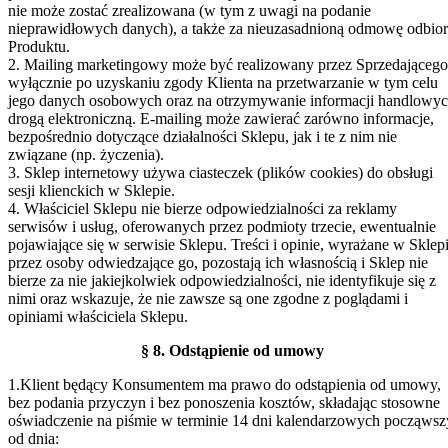
nie może zostać zrealizowana (w tym z uwagi na podanie
nieprawidłowych danych), a także za nieuzasadnioną odmowę odbio
Produktu.
2. Mailing marketingowy może być realizowany przez Sprzedającego
wyłącznie po uzyskaniu zgody Klienta na przetwarzanie w tym celu
jego danych osobowych oraz na otrzymywanie informacji handlowy
drogą elektroniczną. E-mailing może zawierać zarówno informacje,
bezpośrednio dotyczące działalności Sklepu, jak i te z nim nie
związane (np. życzenia).
3. Sklep internetowy używa ciasteczek (plików cookies) do obsługi
sesji klienckich w Sklepie.
4. Właściciel Sklepu nie bierze odpowiedzialności za reklamy
serwisów i usług, oferowanych przez podmioty trzecie, ewentualnie
pojawiające się w serwisie Sklepu. Treści i opinie, wyrażane w Sklep
przez osoby odwiedzające go, pozostają ich własnością i Sklep nie
bierze za nie jakiejkolwiek odpowiedzialności, nie identyfikuje się z
nimi oraz wskazuje, że nie zawsze są one zgodne z poglądami i
opiniami właściciela Sklepu.
§ 8. Odstąpienie od umowy
1.Klient będący Konsumentem ma prawo do odstąpienia od umowy,
bez podania przyczyn i bez ponoszenia kosztów, składając stosowne
oświadczenie na piśmie w terminie 14 dni kalendarzowych począwsz
od dnia: