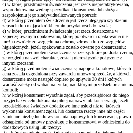
c) w której przedmiotem świadczenia jest rzecz nieprefabrykowana,
wyprodukowana według specyfikacji konsumenta lub służąca
zaspokojeniu jego zindywidualizowanych potrzeb;
d) w której przedmtem świadczenia jest rzecz ulegająca szybkiemu
zepsuciu lub mająca krótki termin przydatności do użycia;
e) w której przedmiotem świadczenia jest rzecz dostarczana w
zapieczętowanym opakowaniu, której po otwarciu opakowania nie
można zwrócić ze względu na ochronę zdrowia lub ze względów
higienicznych, jeżeli opakowanie zostało otwarte po dostarczeniu;
f) w której przedmiotem świadczenia są rzeczy, które po dostarczeniu
ze względu na swój charakter, zostają nierozłącznie połączone z
innymi rzeczami;
g) w której przedmiotem świadczenia są napoje alkoholowe, których
cena została uzgodniona przy zawarciu umowy sprzedaży, a których
dostarczenie może nastąpić dopiero po upływie 30 dni i których
wartość zależy od wahań na rynku, nad którymi przedsiębiorca nie m
kontroli;
h) w której konsument wyraźnie żądał, aby przedsiębiorca do niego
przyjechał w celu dokonania pilnej naprawy lub konserwacji; jeżeli
przedsiębiorca świadczy dodatkowo inne usługi niż te, których
wykonania konsument żądał, lub dostarcza rzeczy inne niż części
zamienne niezbędne do wykonania naprawy lub konserwacji, prawo
odstąpienia od umowy przysługuje konsumentowi w odniesieniu do
dodatkowych usług lub rzeczy;
i) w której przedmiotem świadczenia są nagrania dźwiękowe lub