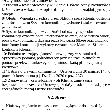
szczególności składać Zamówienia;
7/ Produkt – towar oferowany w Sklepie. Główne cechy Produktów 
każdorazowo wskazane w opisie danego Produktu, znajdującym się 
Sklepie
8/ Oferta – Warunki sprzedaży przez Sklep na rzecz Klienta, dostępn
za pośrednictwem Systemu komunikacji, wybrane i zaakceptowane
przez Klienta.
9/ System komunikacji – w zależności od użytego sposobu
komunikacji oznacza portal internetowy należący do Mateusza Sikory
pocztę elektroniczną wskazaną przez Mateusza Sikorę oraz wszelkie
inne formy komunikacji wykorzystywane przez Mateusza Sikorę do
kontaktu z Klientem.
10/ Podmiot realizujący płatność – zewnętrzny w stosunku do
Sprzedawcy podmiot, pośredniczący przy realizacji płatności za
pomocą przelewu bankowego lub płatności kartą płatniczą, kartą
kredytową;
11/ Ustawa o prawach konsumenta – Ustawa z dnia 30 maja 2014 r. 
prawach konsumenta (t.j. Dz. U. z 2020 r. poz. 287).
12/ Zamówienie – oświadczenie woli Klienta, zmierzające
bezpośrednio do zawarcia Umowy sprzedaży Produktu, określające 
szczególności rodzaj i liczbę Produktów.
§ 2. Strony
1. Niniejszy regulamin ma zastosowanie wyłącznie do sprzedaży