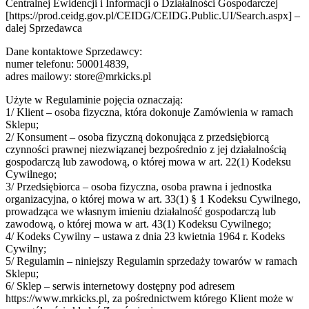
Centralnej Ewidencji i Informacji o Działalności Gospodarczej
[https://prod.ceidg.gov.pl/CEIDG/CEIDG.Public.UI/Search.aspx] –
dalej Sprzedawca
Dane kontaktowe Sprzedawcy:
numer telefonu: 500014839,
adres mailowy: store@mrkicks.pl
Użyte w Regulaminie pojęcia oznaczają:
1/ Klient – osoba fizyczna, która dokonuje Zamówienia w ramach
Sklepu;
2/ Konsument – osoba fizyczną dokonująca z przedsiębiorcą
czynności prawnej niezwiązanej bezpośrednio z jej działalnością
gospodarczą lub zawodową, o której mowa w art. 22(1) Kodeksu
Cywilnego;
3/ Przedsiębiorca – osoba fizyczna, osoba prawna i jednostka
organizacyjna, o której mowa w art. 33(1) § 1 Kodeksu Cywilnego,
prowadząca we własnym imieniu działalność gospodarczą lub
zawodową, o której mowa w art. 43(1) Kodeksu Cywilnego;
4/ Kodeks Cywilny – ustawa z dnia 23 kwietnia 1964 r. Kodeks
Cywilny;
5/ Regulamin – niniejszy Regulamin sprzedaży towarów w ramach
Sklepu;
6/ Sklep – serwis internetowy dostępny pod adresem
https://www.mrkicks.pl, za pośrednictwem którego Klient może w