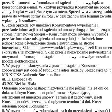
przez Konsumenta w formularzu odstąpienia od umowy, bądź w
korespondencji e-mail. W każdym przypadku Konsument nie ponosi
żadnych opłat w związku z tym zwrotem. Sprzedawca zastrzega sobi
prawo do wyboru formy zwrotu , w celu zachowania terminu zwrotu
wpłaconych środków.
6. Jeżeli Sprzedający umożliwi Konsumentowi wypełnienie i
przesłanie informacji o odstąpieniu od umowy drogą elektroniczną na
stronie internetowej Sklepu – Konsument może również wypełnić i
przesłać formularz odstąpienia od umowy lub jakiekolwiek inne
jednoznaczne oświadczenie drogą elektroniczną na stronie
internetowej Sklepu https://www.mrkicks.pl/zwroty, Jeżeli Konsumen
skorzysta z tej możliwości, Sklep prześle niezwłocznie potwierdzenie
otrzymania informacji o odstąpieniu od umowy na trwałym nośniku
(pocztą elektroniczną).
7. W przypadku skorzystania z prawa odstąpienia Konsument
zobowiązany jest odesłać Produkt na adres siedziby Sprzedającego, tj
MR KICKS Authentic Sneakers Store
ul. 11 Listopada 49
43-300 Bielsko-Biała
Odesłanie powinno nastąpić niezwłocznie nie później niż 14 dni od
dnia, w którym Konsument poinformował Sprzedającego o
odstąpieniu od niniejszej umowy. Termin jest zachowany, jeżeli
Konsument odeśle rzecz przed upływem terminu 14 dni. Koszt
odesłania ponosi Konsument.
8. W przypadku umów zobowiązujących do przeniesienia własności