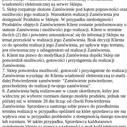
wiadomości elektronicznej na serwer Sklepu.
5. Sklep rozpatruje złożone Zamówienie pod kątem poprawności ora
możliwości jego realizacji. Warunkiem realizacji Zamówienia jest
dostępność Produktu w Sklepie. W przypadku niedostępności
Produktów objętych Zamówieniem Klient zostanie poinformowany o
statusie Zamówienia i możliwości jego realizacji. Klient w terminie
dwóch (2) dni i powinien ustosunkować się do informacji Sklepu na
temat przeszkód w realizacji jego Zamówienia. Brak decyzji Klienta
co do sposobu realizacji jego Zamówienia, po upływie tego terminu,
jest równoznaczny z odstąpieniem od realizacji Zamówienia.
6. Klient ma prawo do modyfikacji Zamówienia dopóki Sklep nie
potwierdził możliwości, gotowości i przystąpienia do realizacji
Zamówienia.
7. Sklep potwierdza możliwość, gotowość i przystąpienie do realizacj
Zamówienia wysyłając do Klienta wiadomość elektroniczną (e-mail) 
dalej Potwierdzenie zamówienie: “Zamówienie potwierdzone,
przechodzimy do realizacji twojego zamówienia”.
8. Zamówienia będą realizowane w czasie określonym, który jest
widoczny po wyborze rozmiaru danego modelu produktu, jednak nie
później niż w terminie 28 dni licząc od chwili Potwierdzenia
Zamówienia. Sprzedawca zastrzega sobie prawo do przedłużenia
terminu realizacji w przypadku opóźnień na które sprzedawca nie ma
wpływu oraz w przypadku problemów z dostępnością danego towaru
lub rozmiaru. W takim przypadku, Sprzedawca każdorazowo
poinformuje klienta za pomocą wiadomości e-mail bądź telefonicznie