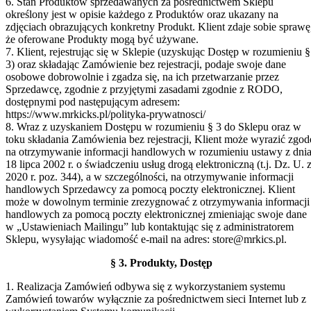
6. Stan Produktów sprzedawanych za pośrednictwem Sklepu
określony jest w opisie każdego z Produktów oraz ukazany na
zdjęciach obrazujących konkretny Produkt. Klient zdaje sobie sprawę
że oferowane Produkty mogą być używane.
7. Klient, rejestrując się w Sklepie (uzyskując Dostęp w rozumieniu §
3) oraz składając Zamówienie bez rejestracji, podaje swoje dane
osobowe dobrowolnie i zgadza się, na ich przetwarzanie przez
Sprzedawcę, zgodnie z przyjętymi zasadami zgodnie z RODO,
dostępnymi pod następującym adresem:
https://www.mrkicks.pl/polityka-prywatnosci/
8. Wraz z uzyskaniem Dostępu w rozumieniu § 3 do Sklepu oraz w
toku składania Zamówienia bez rejestracji, Klient może wyrazić zgod
na otrzymywanie informacji handlowych w rozumieniu ustawy z dni
18 lipca 2002 r. o świadczeniu usług drogą elektroniczną (t.j. Dz. U. 
2020 r. poz. 344), a w szczególności, na otrzymywanie informacji
handlowych Sprzedawcy za pomocą poczty elektronicznej. Klient
może w dowolnym terminie zrezygnować z otrzymywania informacji
handlowych za pomocą poczty elektronicznej zmieniając swoje dane
w „Ustawieniach Mailingu” lub kontaktując się z administratorem
Sklepu, wysyłając wiadomość e-mail na adres: store@mrkics.pl.
§ 3. Produkty, Dostęp
1. Realizacja Zamówień odbywa się z wykorzystaniem systemu
Zamówień towarów wyłącznie za pośrednictwem sieci Internet lub z