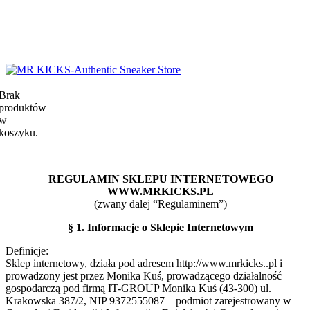
Brak
produktów
w
koszyku.
REGULAMIN SKLEPU INTERNETOWEGO
WWW.MRKICKS.PL
(zwany dalej “Regulaminem”)
§ 1. Informacje o Sklepie Internetowym
Definicje:
Sklep internetowy, działa pod adresem http://www.mrkicks..pl i
prowadzony jest przez Monika Kuś, prowadzącego działalność
gospodarczą pod firmą IT-GROUP Monika Kuś (43-300) ul.
Krakowska 387/2, NIP 9372555087 – podmiot zarejestrowany w