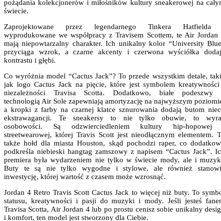
pożądania kolekcjonerów i miłośników kultury sneakerowej na cał
świecie.
Zaprojektowane przez legendarnego Tinkera Hatfielda 
wyprodukowane we współpracy z Travisem Scottem, te Air Jordan
mają niepowtarzalny charakter. Ich unikalny kolor “University Blu
przyciąga wzrok, a czarne akcenty i czerwona wyściółka doda
kontrastu i głębi.
Co wyróżnia model “Cactus Jack”? To przede wszystkim detale, tak
jak logo Cactus Jack na pięcie, które jest symbolem kreatywności
niezależności Travisa Scotta. Dodatkowo, białe podeszwy
technologią Air Sole zapewniają amortyzację na najwyższym poziomi
a kropki z farby na czarnej klatce sznurowania dodają butom nie
ekstrawagancji. Te sneakersy to nie tylko obuwie, to wyr
osobowości. Są odzwierciedleniem kultury hip-hopowej 
streetwearowej, której Travis Scott jest nieodłącznym elementem. 
także hołd dla miasta Houston, skąd pochodzi raper, co dodatko
podkreśla niebieski hangtag zamszowy z napisem “Cactus Jack”. I
premiera była wydarzeniem nie tylko w świecie mody, ale i muzyk
Buty te są nie tylko wygodne i stylowe, ale również stanow
inwestycję, której wartość z czasem może wzrosnąć.
Jordan 4 Retro Travis Scott Cactus Jack to więcej niż buty. To symb
statusu, kreatywności i pasji do muzyki i mody. Jeśli jesteś fan
Travisa Scotta, Air Jordan 4 lub po prostu cenisz sobie unikalny desi
i komfort, ten model jest stworzony dla Ciebie.