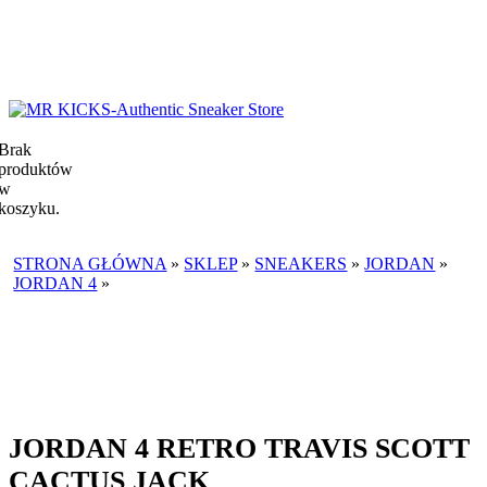
Brak
produktów
w
koszyku.
STRONA GŁÓWNA
»
SKLEP
»
SNEAKERS
»
JORDAN
»
JORDAN 4
»
JORDAN 4 RETRO TRAVIS SCOTT CACTUS
JACK
JORDAN 4 RETRO TRAVIS SCOTT
CACTUS JACK