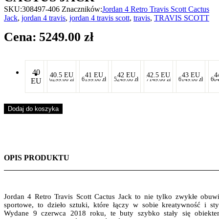
SKU:
308497-406
Znaczników:
Jordan 4 Retro Travis Scott Cactus
Jack
,
jordan 4 travis
,
jordan 4 travis scott
,
travis
,
TRAVIS SCOTT
5249.00
zł
40
-
-
-
-
-
40.5 EU
41 EU
42 EU
42.5 EU
43 EU
4
6299.00
zł
6199.00
zł
5249.00
zł
7149.00
zł
6149.00
zł
60
EU
-
-
-
-
-
Dodaj do koszyka
OPIS PRODUKTU
Jordan 4 Retro Travis Scott Cactus Jack to nie tylko zwykłe obuw
sportowe, to dzieło sztuki, które łączy w sobie kreatywność i sty
Wydane 9 czerwca 2018 roku, te buty szybko stały się obiekt