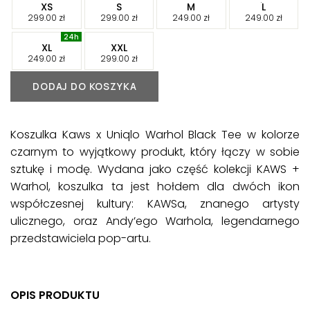
-
-
-
-
XS
S
M
L
-
-
-
-
299.00
zł
299.00
zł
249.00
zł
249.00
zł
-
-
XL
XXL
-
-
249.00
zł
299.00
zł
DODAJ DO KOSZYKA
Koszulka Kaws x Uniqlo Warhol Black Tee w kolorze
czarnym to wyjątkowy produkt, który łączy w sobie
sztukę i modę. Wydana jako część kolekcji KAWS +
Warhol, koszulka ta jest hołdem dla dwóch ikon
współczesnej kultury: KAWSa, znanego artysty
ulicznego, oraz Andy’ego Warhola, legendarnego
przedstawiciela pop-artu.
OPIS PRODUKTU