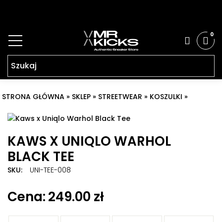
0
STRONA GŁÓWNA
»
SKLEP
»
STREETWEAR
»
KOSZULKI
»
KAWS X
UNIQLO WARHOL BLACK TEE
KAWS X UNIQLO WARHOL
BLACK TEE
SKU:
UNI-TEE-008
Znaczniki:
kaws tee
,
kaws Warhol tee
,
Kaws x Uniqlo tee
,
249.00
zł
Kaws x Uniqlo Warhol Black Tee