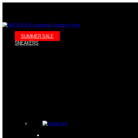
SUMMER SALE
SNEAKERS
Sneakersy – nie tylko buty, to styl życia! Odkryj świat sneake
dalej! W naszej ofercie znajdziesz szeroki wybór modeli, w ty
Adidas Samba wraz z kolraboracją Wales Bonner. Weż ppod uwa
wybór modeli: Oferujemy nuty damskie, męskie i dziecięce w ró
szukasz kolekcjonerskich wydań, to dobrze trafiłeś. Zdobędzi
również skorzystać z naszych promocji i wyprzedaży. Darmowa
Sneakersy – kolekcjonerskie obuwie jak dzieła sztuki Dzisiejs
Nosząc sneakersy, możesz poczuć się pewnie i komfortowo, a