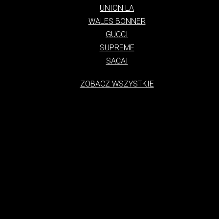
UNION LA
WALES BONNER
GUCCI
SUPREME
SACAI
ZOBACZ WSZYSTKIE
tylko styl ubioru, ale także kultura, która narodziła się na ulicach duż
charakteryzuje się swobodą, luzem i połączeniem elementów sportowych
się z subkultur i od lat 70. XX wieku ewoluuje, łącząc w sobie eleme
asem stał się globalnym fenomenem, noszonym przez ludzi w każdym wiek
h Zjednoczonych, gdzie młodzież zaczęła się ubierać w wygodne i funk
 wraz z rozwojem subkultur, takich jak skateboarding i hip-hop. Te subk
 Lata 80. i 90. to okres dynamicznego rozwoju streetwearu. W tym cza