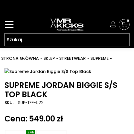
0
STRONA GŁÓWNA
»
SKLEP
»
STREETWEAR
»
SUPREME
»
SUPREME
JORDAN BIGGIE S/S TOP BLACK
SUPREME JORDAN BIGGIE S/S
TOP BLACK
SKU:
SUP-TEE-022
Znaczników:
Koszulka Supreme x Jordan
,
Supreme Biggie
,
549.00
zł
Supreme Jordan
,
Supreme Jordan Biggie S/S Top Black
,
Supreme Notorious BIG
,
T-shirt Supreme Jordan
,
T-shrt
Supreme Biggie