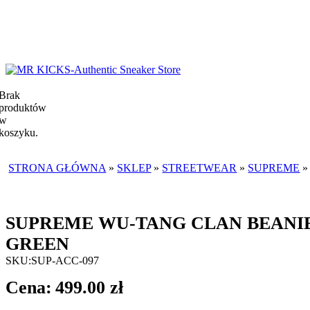
Brak
produktów
w
koszyku.
STRONA GŁÓWNA
»
SKLEP
»
STREETWEAR
»
SUPREME
»
SUPREME WU-TANG CLAN BEANIE GREEN
SUPREME WU-TANG CLAN BEANI
GREEN
SKU:
SUP-ACC-097
499.00
zł