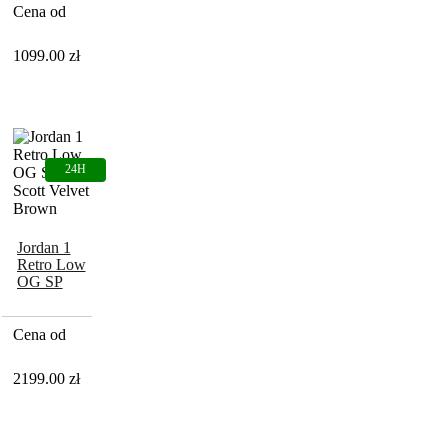
Olive
Cena od
(PS/TD)
1099.00
zł
Jordan 1
Retro Low
OG SP
Travis Scott
Velvet
Brown
Cena od
2199.00
zł