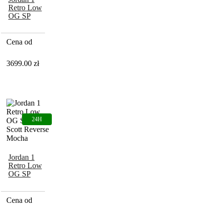
Retro Low
OG SP
Travis Scott
Black
Phantom
Cena od
3699.00
zł
Jordan 1
Retro Low
OG SP
Travis Scott
Reverse
Mocha
Cena od