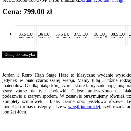
SKU:
555088-108/575441-108
Znaczniki:
Jordan 1
,
Jordan 1 High
799.00
zł
-
-
-
-
-
-
35.5 EU
36 EU
36.5 EU
37.5 EU
38 EU
38.5 EU
1049.00
zł
849.00
zł
1099.00
zł
949.00
zł
1249.00
zł
999.00
zł
7
-
-
-
-
-
-
Dodaj do koszyka
Jordan 1 Retro High Stage Haze to klasyczne wydanie wysoki
jedynek w biało-czarno-szarej wersji. Mamy tutaj 3 różne rodza
materiałów. Gładką białą skórę, czarną skórę fabrycznie popękaną or
szary zamsz na tyle cholewki. Całość umieszczono na biał
podeszwie z szarym spodem. W zestawie otrzymujemy również tr
komplety sznurówek – białe, czarne oraz pastelowo różowe. T
model jest u nas dostępny także w
wersji juniorskiej
, czyli rozmiara
poniżej 40eu.