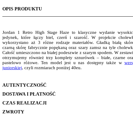
OPIS PRODUKTU
Jordan 1 Retro High Stage Haze to klasyczne wydanie wysoki
jedynek, które łączy biel, czerń i szarość. W projekcie cholew
wykorzystano aż 3 różne rodzaje materiałów. Gładką białą skór
czarną skórę fabrycznie popękaną oraz szary zamsz na tyle cholewk
Całość umieszczono na białej podeszwie z szarym spodem. W zestaw
otrzymujemy również trzy komplety sznurówek – białe, czarne or
pastelowo różowe. Ten model jest u nas dostępny także w
wers
juniorskiej
, czyli rozmiarach poniżej 40eu.
AUTENTYCZNOŚĆ
DOSTAWA I PŁATNOŚĆ
CZAS REALIZACJI
ZWROTY