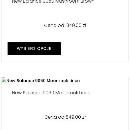
New Balance 9060 Mushroom Brown
wybrać
na
stronie
produktu
Cena od
1349.00
zł
WYBIERZ OPCJE
Ten
produkt
ma
wiele
wariantów.
Opcje
można
New Balance 9060 Moonrock Linen
wybrać
na
stronie
produktu
Cena od
849.00
zł