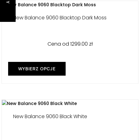
wariantów.
Opcje
można
New Balance 9060 Blacktop Dark Moss
wybrać
na
stronie
produktu
Cena od
1299.00
zł
WYBIERZ OPCJE
Ten
produkt
ma
wiele
wariantów.
Opcje
można
New Balance 9060 Black White
wybrać
na
stronie