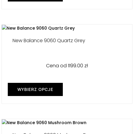
produkt
ma
wiele
wariantów.
Opcje
można
New Balance 9060 Quartz Grey
wybrać
na
stronie
produktu
Cena od
1199.00
zł
WYBIERZ OPCJE
Ten
produkt
ma
wiele
wariantów.
Opcje
można