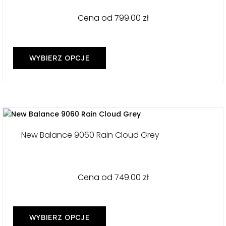
Cena od
799.00
zł
WYBIERZ OPCJE
Ten
produkt
ma
wiele
wariantów.
Opcje
można
New Balance 9060 Rain Cloud Grey
wybrać
na
stronie
produktu
Cena od
749.00
zł
WYBIERZ OPCJE
Ten