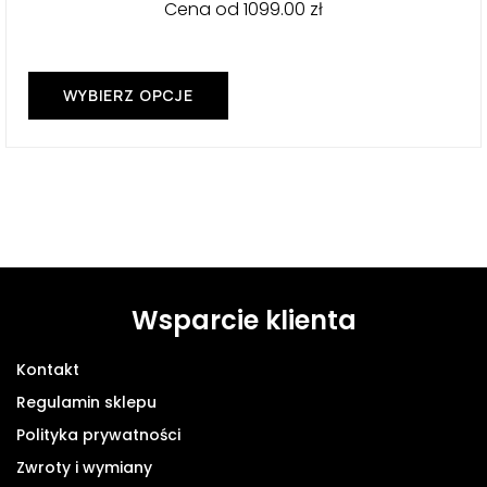
produktu
Cena od
1099.00
zł
WYBIERZ OPCJE
Ten
produkt
ma
wiele
wariantów.
Opcje
można
wybrać
na
Wsparcie klienta
stronie
produktu
Kontakt
Regulamin sklepu
Polityka prywatności
Zwroty i wymiany