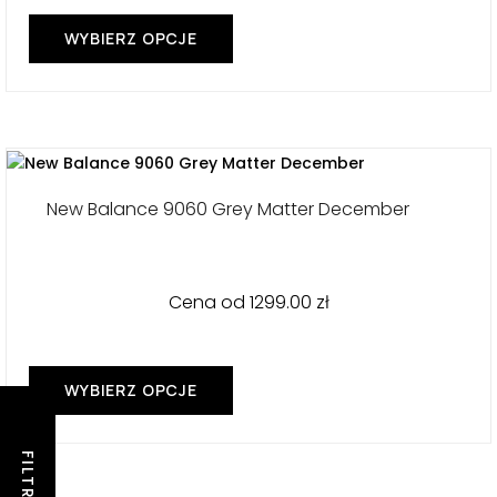
WYBIERZ OPCJE
Ten
produkt
ma
wiele
wariantów.
Opcje
można
New Balance 9060 Grey Matter December
wybrać
na
stronie
produktu
Cena od
1299.00
zł
WYBIERZ OPCJE
Ten
produkt
ma
FILTRY
wiele