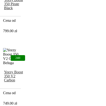
350 Pirate
Black
Cena od
799.00
zł
Yeezy Boost
350 V2
Carbon
Beluga
Cena od
749.00
zł