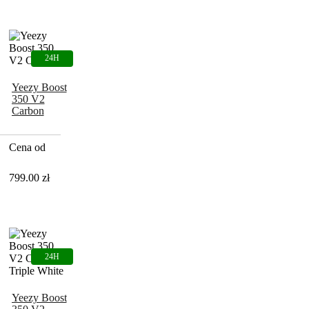
Yeezy Boost
350 V2
Carbon
Cena od
799.00
zł
Yeezy Boost