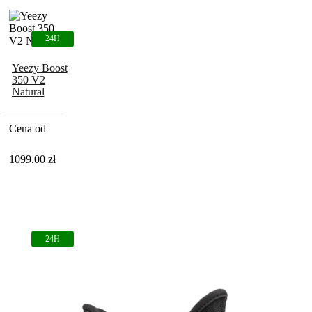
Yeezy Boost
350 V2
Natural
Cena od
1099.00
zł