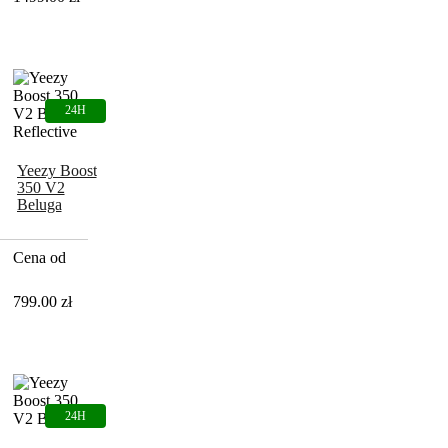
Yeezy Boost
350 V2
Beluga
Reflective
Cena od
799.00
zł