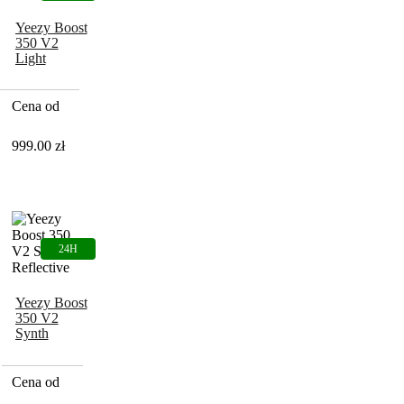
Yeezy Boost
350 V2
Light
Cena od
999.00
zł
Yeezy Boost
350 V2
Synth
Reflective
Cena od