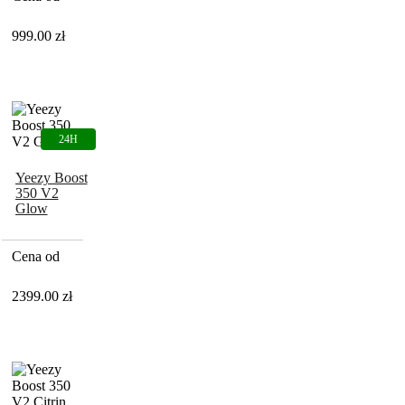
999.00
zł
Yeezy Boost
350 V2
Glow
Cena od
2399.00
zł