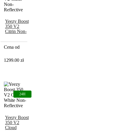
Yeezy Boost
350 V2
Citrin Non-
Reflective
Cena od
1299.00
zł
Yeezy Boost
350 V2
Cloud
White Non-