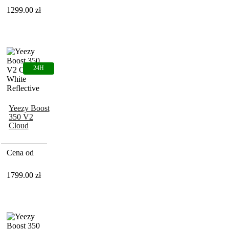
1299.00
zł
Yeezy Boost
350 V2
Cloud
White
Reflective
Cena od
1799.00
zł