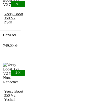
Yeezy Boost
350 V2
Zyon
Cena od
749.00
zł
Yeezy Boost
350 V2
Yecheil
Non-