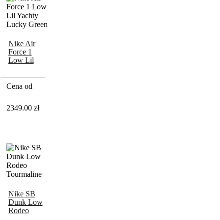
Nike Air
Force 1
Low Lil
Yachty
Lucky
Green
Cena od
2349.00
zł
Nike SB
Dunk Low
Rodeo
Tourmaline