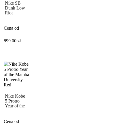
Nike SB
Dunk Low
Riot
Skateshop
Cena od
899.00
zł
Nike Kobe
5 Protro
Year of the
Mamba
University
Red
Cena od