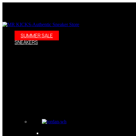
SUMMER SALE
SNEAKERS
Sneakersy – nie tylko buty, to styl życia! Odkryj świat sneake
dalej! W naszej ofercie znajdziesz szeroki wybór modeli, w ty
Adidas Samba wraz z kolraboracją Wales Bonner. Weż ppod uwa
wybór modeli: Oferujemy nuty damskie, męskie i dziecięce w ró
szukasz kolekcjonerskich wydań, to dobrze trafiłeś. Zdobędzi
również skorzystać z naszych promocji i wyprzedaży. Darmowa
Sneakersy – kolekcjonerskie obuwie jak dzieła sztuki Dzisiejs
Nosząc sneakersy, możesz poczuć się pewnie i komfortowo, a