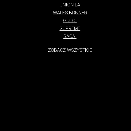
UNION LA
WALES BONNER
GUCCI
SUPREME
SACAI
ZOBACZ WSZYSTKIE
tylko styl ubioru, ale także kultura, która narodziła się na ulicach duż
charakteryzuje się swobodą, luzem i połączeniem elementów sportowych
się z subkultur i od lat 70. XX wieku ewoluuje, łącząc w sobie eleme
asem stał się globalnym fenomenem, noszonym przez ludzi w każdym wiek
h Zjednoczonych, gdzie młodzież zaczęła się ubierać w wygodne i funk
 wraz z rozwojem subkultur, takich jak skateboarding i hip-hop. Te subk
 Lata 80. i 90. to okres dynamicznego rozwoju streetwearu. W tym cza