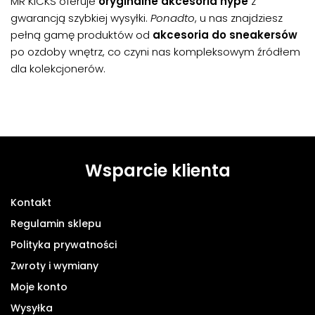
MR KICKS oferuje
oryginalne akcesoria hype
z
gwarancją szybkiej wysyłki.
Ponadto
, u nas znajdziesz
pełną gamę produktów od
akcesoria do sneakersów
po ozdoby wnętrz, co czyni nas kompleksowym źródłem
dla kolekcjonerów.
Wsparcie klienta
Kontakt
Regulamin sklepu
Polityka prywatności
Zwroty i wymiany
Moje konto
Wysyłka