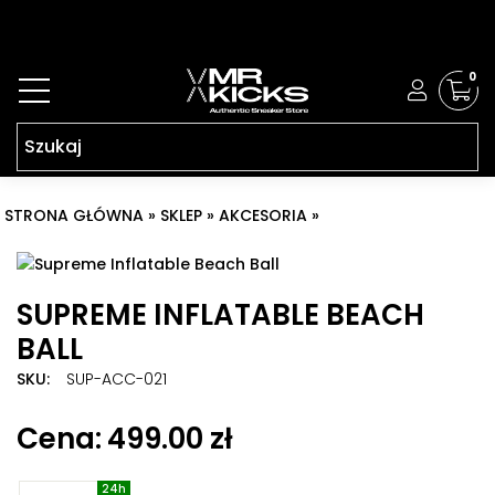
0
STRONA GŁÓWNA
»
SKLEP
»
AKCESORIA
»
SUPREME INFLATABLE
BEACH BALL
SUPREME INFLATABLE BEACH
BALL
SKU:
SUP-ACC-021
Znaczników:
Piłka supreme
,
SUPREME
,
Supreme Ball
,
499.00
zł
Supreme Inflatable Beach Ball
,
supreme mrkicks