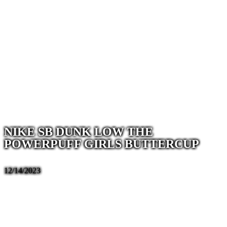
NIKE SB DUNK LOW THE
POWERPUFF GIRLS BUTTERCUP
12/14/2023