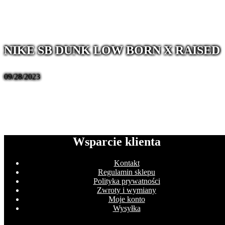
NIKE SB DUNK LOW BORN X RAISED
09/28/2023
Wsparcie klienta
Kontakt
Regulamin sklepu
Polityka prywatności
Zwroty i wymiany
Moje konto
Wysyłka