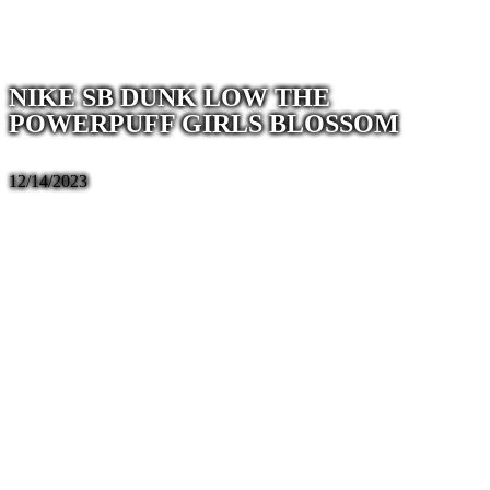
NIKE SB DUNK LOW THE
POWERPUFF GIRLS BLOSSOM
12/14/2023