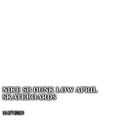
NIKE SB DUNK LOW APRIL
SKATEBOARDS
11/27/2023