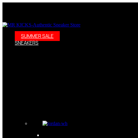
SUMMER SALE
SNEAKERS
Sneakersy – nie tylko buty, to styl życia! Odkryj świat sneake
dalej! W naszej ofercie znajdziesz szeroki wybór modeli, w ty
Adidas Samba wraz z kolraboracją Wales Bonner. Weż ppod uwa
wybór modeli: Oferujemy nuty damskie, męskie i dziecięce w ró
szukasz kolekcjonerskich wydań, to dobrze trafiłeś. Zdobędzi
również skorzystać z naszych promocji i wyprzedaży. Darmowa
Sneakersy – kolekcjonerskie obuwie jak dzieła sztuki Dzisiejs
Nosząc sneakersy, możesz poczuć się pewnie i komfortowo, a