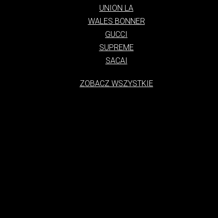
UNION LA
WALES BONNER
GUCCI
SUPREME
SACAI
ZOBACZ WSZYSTKIE
tylko styl ubioru, ale także kultura, która narodziła się na ulicach duż
charakteryzuje się swobodą, luzem i połączeniem elementów sportowych
się z subkultur i od lat 70. XX wieku ewoluuje, łącząc w sobie eleme
asem stał się globalnym fenomenem, noszonym przez ludzi w każdym wiek
h Zjednoczonych, gdzie młodzież zaczęła się ubierać w wygodne i funk
 wraz z rozwojem subkultur, takich jak skateboarding i hip-hop. Te subk
 Lata 80. i 90. to okres dynamicznego rozwoju streetwearu. W tym cza