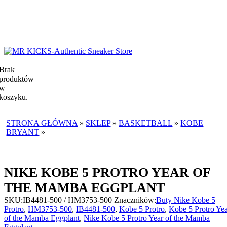
Brak
produktów
w
koszyku.
STRONA GŁÓWNA
»
SKLEP
»
BASKETBALL
»
KOBE
BRYANT
»
NIKE KOBE 5 PROTRO YEAR OF THE MAMBA
EGGPLANT
NIKE KOBE 5 PROTRO YEAR OF
THE MAMBA EGGPLANT
SKU:
IB4481-500 / HM3753-500
Znaczników:
Buty Nike Kobe 5
Protro
,
HM3753-500
,
IB4481-500
,
Kobe 5 Protro
,
Kobe 5 Protro Ye
of the Mamba Eggplant
,
Nike Kobe 5 Protro Year of the Mamba