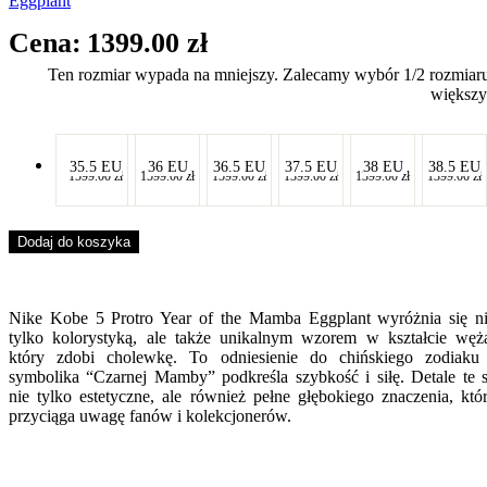
Eggplant
1399.00
zł
Ten rozmiar wypada na mniejszy. Zalecamy wybór 1/2 rozmiar
większy
-
-
-
-
-
-
35.5 EU
36 EU
36.5 EU
37.5 EU
38 EU
38.5 EU
1599.00
zł
1599.00
zł
1599.00
zł
1399.00
zł
1399.00
zł
1399.00
zł
-
-
-
-
-
-
Dodaj do koszyka
Nike Kobe 5 Protro Year of the Mamba Eggplant wyróżnia się n
tylko kolorystyką, ale także unikalnym wzorem w kształcie węż
który zdobi cholewkę. To odniesienie do chińskiego zodiaku
symbolika “Czarnej Mamby” podkreśla szybkość i siłę. Detale te 
nie tylko estetyczne, ale również pełne głębokiego znaczenia, któ
przyciąga uwagę fanów i kolekcjonerów.