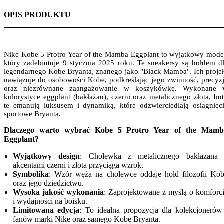
OPIS PRODUKTU
Nike Kobe 5 Protro Year of the Mamba Eggplant to wyjątkowy mode
który zadebiutuje 9 stycznia 2025 roku. Te sneakersy są hołdem d
legendarnego Kobe Bryanta, znanego jako "Black Mamba". Ich proje
nawiązuje do osobowości Kobe, podkreślając jego zwinność, precyz
oraz niezrównane zaangażowanie w koszykówkę. Wykonane 
kolorystyce eggplant (bakłażan), czerni oraz metalicznego złota, bu
te emanują luksusem i dynamiką, które odzwierciedlają osiągnięc
sportowe Bryanta.
Dlaczego warto wybrać Kobe 5 Protro Year of the Mamb
Eggplant?
Wyjątkowy design
: Cholewka z metalicznego bakłażana
akcentami czerni i złota przyciąga wzrok.
Symbolika
: Wzór węża na cholewce oddaje hołd filozofii Ko
oraz jego dziedzictwu.
Wysoka jakość wykonania
: Zaprojektowane z myślą o komforc
i wydajności na boisku.
Limitowana edycja
: To idealna propozycja dla kolekcjonerów
fanów marki Nike oraz samego Kobe Bryanta.