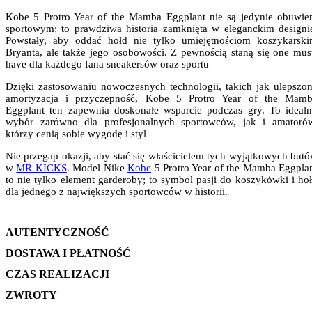
Kobe 5 Protro Year of the Mamba Eggplant nie są jedynie obuwi
sportowym; to prawdziwa historia zamknięta w eleganckim designi
Powstały, aby oddać hołd nie tylko umiejętnościom koszykarsk
Bryanta, ale także jego osobowości. Z pewnością staną się one mus
have dla każdego fana sneakersów oraz sportu
Dzięki zastosowaniu nowoczesnych technologii, takich jak ulepszo
amortyzacja i przyczepność, Kobe 5 Protro Year of the Mam
Eggplant ten zapewnia doskonałe wsparcie podczas gry. To ideal
wybór zarówno dla profesjonalnych sportowców, jak i amatoró
którzy cenią sobie wygodę i styl
Nie przegap okazji, aby stać się właścicielem tych wyjątkowych but
w
MR KICKS
. Model Nike
Kobe
5 Protro Year of the Mamba Eggpla
to nie tylko element garderoby; to symbol pasji do koszykówki i ho
dla jednego z największych sportowców w historii.
AUTENTYCZNOŚĆ
DOSTAWA I PŁATNOŚĆ
CZAS REALIZACJI
ZWROTY