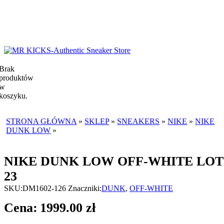
Brak
produktów
w
koszyku.
STRONA GŁÓWNA
»
SKLEP
»
SNEAKERS
»
NIKE
»
NIKE
DUNK LOW
»
NIKE DUNK LOW OFF-WHITE LOT 23
NIKE DUNK LOW OFF-WHITE LOT
23
SKU:
DM1602-126
Znaczniki:
DUNK
,
OFF-WHITE
1999.00
zł