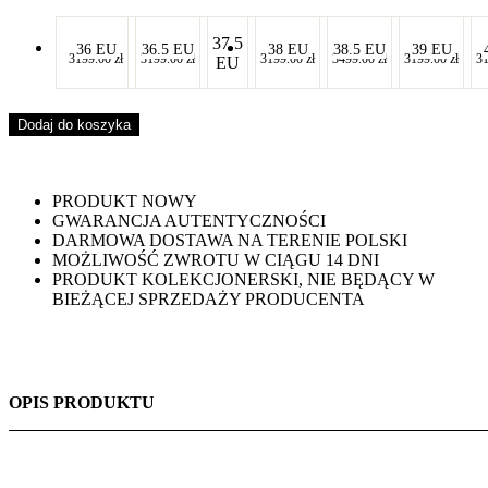
37.5
-
-
-
-
-
36 EU
36.5 EU
38 EU
38.5 EU
39 EU
3199.00
zł
3199.00
zł
3199.00
zł
3499.00
zł
3199.00
zł
3
EU
-
-
-
-
-
Dodaj do koszyka
PRODUKT NOWY
GWARANCJA AUTENTYCZNOŚCI
DARMOWA DOSTAWA NA TERENIE POLSKI
MOŻLIWOŚĆ ZWROTU W CIĄGU 14 DNI
PRODUKT KOLEKCJONERSKI, NIE BĘDĄCY W
BIEŻĄCEJ SPRZEDAŻY PRODUCENTA
OPIS PRODUKTU