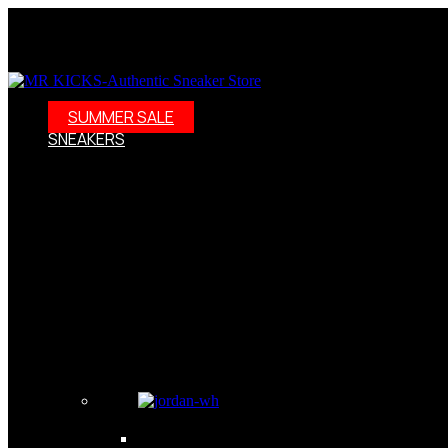
SUMMER SALE
SNEAKERS
Sneakersy – nie tylko buty, to styl życia! Odkryj świat sneake
dalej! W naszej ofercie znajdziesz szeroki wybór modeli, w ty
Adidas Samba wraz z kolraboracją Wales Bonner. Weż ppod uwa
wybór modeli: Oferujemy nuty damskie, męskie i dziecięce w ró
szukasz kolekcjonerskich wydań, to dobrze trafiłeś. Zdobędzi
również skorzystać z naszych promocji i wyprzedaży. Darmowa
Sneakersy – kolekcjonerskie obuwie jak dzieła sztuki Dzisiejs
Nosząc sneakersy, możesz poczuć się pewnie i komfortowo, a