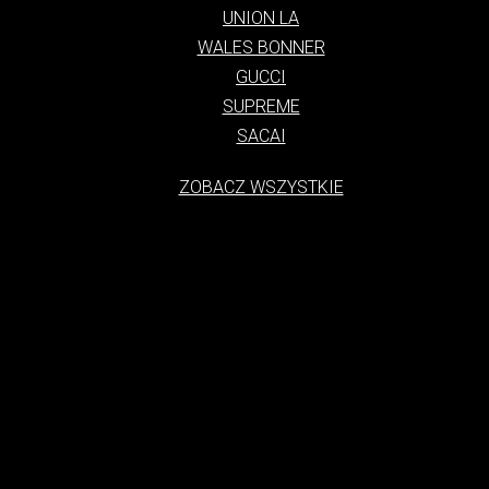
UNION LA
WALES BONNER
GUCCI
SUPREME
SACAI
ZOBACZ WSZYSTKIE
tylko styl ubioru, ale także kultura, która narodziła się na ulicach duż
charakteryzuje się swobodą, luzem i połączeniem elementów sportowych
się z subkultur i od lat 70. XX wieku ewoluuje, łącząc w sobie eleme
asem stał się globalnym fenomenem, noszonym przez ludzi w każdym wiek
h Zjednoczonych, gdzie młodzież zaczęła się ubierać w wygodne i funk
 wraz z rozwojem subkultur, takich jak skateboarding i hip-hop. Te subk
 Lata 80. i 90. to okres dynamicznego rozwoju streetwearu. W tym cza