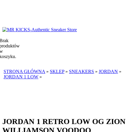
Brak
produktów
w
koszyku.
STRONA GŁÓWNA
»
SKLEP
»
SNEAKERS
»
JORDAN
»
JORDAN 1 LOW
»
JORDAN 1 RETRO LOW OG ZION
WILLIAMSON VOODOO
JORDAN 1 RETRO LOW OG ZION
WILLIAMSON VOODOO