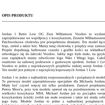
OPIS PRODUKTU
Jordan 1 Retro Low OG
Zion Williamson Voodoo to wydan
zaprojektowane we współpracy z koszykarzem, Zionem Williamsone
Patchworkowa cholewka jest przepełniona detalami. Ten model łąc
brąz, zieleń a także beż. Mamy tutaj cholewkę z przędzy oraz zamsz
Projekt dopełniają haftowane czaszki i grafiki kości na wkładkac
odwołujące się do laleczki Voodoo. Jakby tego było mało, na języ
oraz zapiętkach mamy odwrócone logo Nike i Wings logo. Cało
osadzono na sailowej podeszwie z gumowym spodem. Jordan 1 L
Voodoo to jeden z najciekawszych projektów niskiej wersji Jordan 
Ten model jest jednym z najczęściej kupowanych Jordan 1 Low.
Jordan 1 to jeden z najbardziej rozpoznawalnych i pożądanych model
To pierwszy model zaprojektowany specjalnie dla Michaela Jordan
Miały być czymś więcej niż tylko produktem. Zamysł projektant
Petera Moor'a, przy tym modelu opierał się na przedstawieniu w ni
wielkości koszykarza NBA. Michael Jordan już na początku swoj
koszykarskiej ścieżki zrobił nie małe wrażenie i takie też miały rob
jego buty. Modele Jordan to jedne z najbardziej pożądanych