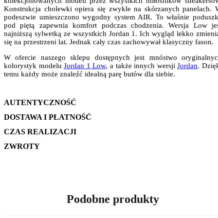
kolekcjonowanych modeli przez wszystkich miłośników sneakersó
Konstrukcja cholewki opiera się zwykle na skórzanych panelach.
podeszwie umieszczono wygodny system AIR. To właśnie podusz
pod piętą zapewnia komfort podczas chodzenia. Wersja Low je
najniższą sylwetką ze wszystkich Jordan 1. Ich wygląd lekko zmieni
się na przestrzeni lat. Jednak cały czas zachowywał klasyczny fason.
W ofercie naszego sklepu dostępnych jest mnóstwo oryginalny
kolorystyk modelu
Jordan 1 Low
, a także innych wersji
Jordan
. Dzię
temu każdy może znaleźć idealną parę butów dla siebie.
AUTENTYCZNOŚĆ
DOSTAWA I PŁATNOŚĆ
CZAS REALIZACJI
ZWROTY
Podobne produkty