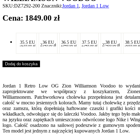
SKU:
DZ7292-200
Znaczniki:
Jordan 1
,
Jordan 1 Low
1849.00
zł
-
-
-
-
-
-
35.5 EU
36 EU
36.5 EU
37.5 EU
38 EU
38.5 EU
3299.00
zł
2149.00
zł
2949.00
zł
2349.00
zł
27499.00
zł
3699.00
z
-
-
-
-
-
-
Dodaj do koszyka
Jordan 1 Retro Low OG
Zion Williamson Voodoo to wydan
zaprojektowane we współpracy z koszykarzem, Zione
Williamsonem. Patchworkowa cholewka przepełniona jest detalam
całość w mocno jesiennych kolorach. Mamy tutaj cholewkę z przęd
oraz zamszu, którą dopełniają haftowane czaszki i grafiki kości 
wkładkach, odwołujące się do laleczki Voodoo. Jakby tego było mał
na języku oraz zapiętkach umieszczono odwrócone logo Nike i Win
logo. Całość osadzono na sailowej podeszwie z gumowym spode
Ten model jest jednym z najczęściej kupowanych Jordan 1 Low.