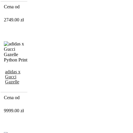
Monogram
Cena od
2749.00
zł
adidas x
Gucci
Gazelle
Python Print
Cena od
9999.00
zł