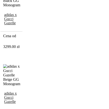
adidas x
Gucci
Gazelle
Black GG
Monogram
Cena od
3299.00
zł
adidas x
Gucci
Gazelle
Beige GG