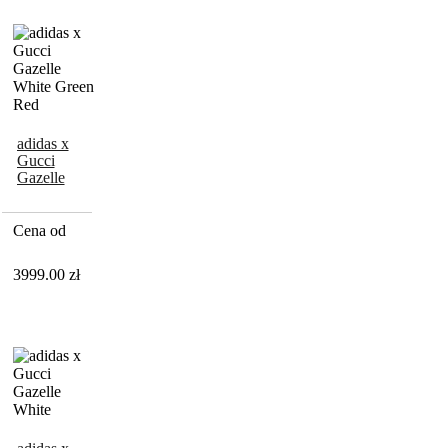
adidas x
Gucci
Gazelle
White
Green Red
Cena od
3999.00
zł