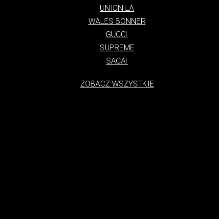
UNION LA
WALES BONNER
GUCCI
SUPREME
SACAI
ZOBACZ WSZYSTKIE
tylko styl ubioru, ale także kultura, która narodziła się na ulicach duż
charakteryzuje się swobodą, luzem i połączeniem elementów sportowych
się z subkultur i od lat 70. XX wieku ewoluuje, łącząc w sobie eleme
asem stał się globalnym fenomenem, noszonym przez ludzi w każdym wiek
h Zjednoczonych, gdzie młodzież zaczęła się ubierać w wygodne i funk
 wraz z rozwojem subkultur, takich jak skateboarding i hip-hop. Te subk
 Lata 80. i 90. to okres dynamicznego rozwoju streetwearu. W tym cza