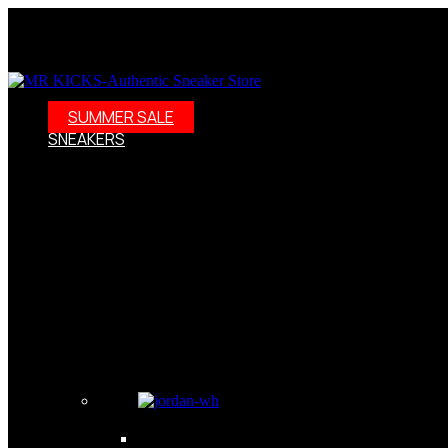
SUMMER SALE
SNEAKERS
Sneakersy – nie tylko buty, to styl życia! Odkryj świat sneake
dalej! W naszej ofercie znajdziesz szeroki wybór modeli, w ty
Adidas Samba wraz z kolraboracją Wales Bonner. Weż ppod uwa
wybór modeli: Oferujemy nuty damskie, męskie i dziecięce w ró
szukasz kolekcjonerskich wydań, to dobrze trafiłeś. Zdobędzi
również skorzystać z naszych promocji i wyprzedaży. Darmowa
Sneakersy – kolekcjonerskie obuwie jak dzieła sztuki Dzisiejs
Nosząc sneakersy, możesz poczuć się pewnie i komfortowo, a