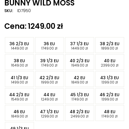
BUNNY WILD MOSS
SKU:
ID7950
1249.00
zł
-
-
-
-
36 2/3 EU
36 EU
37 1/3 EU
38 2/3 EU
-
-
-
-
1449.00
zł
1749.00
zł
1449.00
zł
1899.00
zł
-
-
-
-
38 EU
39 1/3 EU
40 2/3 EU
40 EU
-
-
-
-
1649.00
zł
1749.00
zł
1949.00
zł
2399.00
zł
-
-
-
-
41 1/3 EU
42 2/3 EU
42 EU
43 1/3 EU
-
-
-
-
1499.00
zł
1999.00
zł
1849.00
zł
1399.00
zł
-
-
-
-
44 2/3 EU
44 EU
45 1/3 EU
46 2/3 EU
-
-
-
-
1549.00
zł
1249.00
zł
1749.00
zł
1399.00
zł
-
-
-
-
46 EU
47 1/3 EU
48 2/3 EU
48 EU
-
-
-
-
1849.00
zł
1299.00
zł
2499.00
zł
1749.00
zł
-
49 1/3 EU