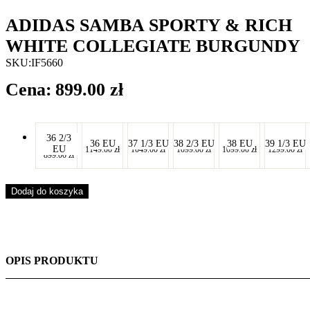
ADIDAS SAMBA SPORTY & RICH
WHITE COLLEGIATE BURGUNDY
SKU:
IF5660
899.00
zł
-
36 2/3
-
-
-
-
-
36 EU
37 1/3 EU
38 2/3 EU
38 EU
39 1/3 EU
EU
1149.00
zł
1049.00
zł
1099.00
zł
1099.00
zł
1299.00
zł
-
-
-
-
-
899.00
zł
-
Dodaj do koszyka
OPIS PRODUKTU