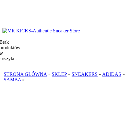
Brak
produktów
w
koszyku.
STRONA GŁÓWNA
»
SKLEP
»
SNEAKERS
»
ADIDAS
»
SAMBA
»
ADIDAS SAMBA SPORTY & RICH WHITE
COLLEGIATE BURGUNDY