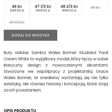
-
-
-
46 EU
47 1/3 EU
48 2/3 EU
48 EU
-
-
-
2149.00
zł
1449.00
zł
1999.00
zł
49 1/3 EU
DODAJ DO KOSZYKA
Buty
adidas Samba Wales Bonner Studded Pack
Cream White
to wyjątkowy model, który łączy w sobie
klasyczny design z nowoczesnymi akcentami.
Stworzone we współpracy z projektantką Grace
Wales Bonner, te sneakersy wyróżniają się nie tylko
estetyką, ale również historią i koncepcją, które stoją
za ich powstaniem.
OPIS PRODUKTU