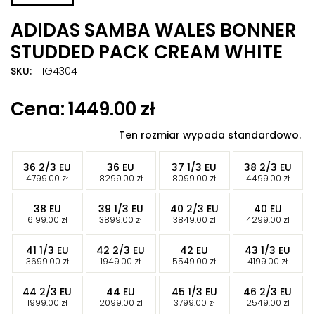
ADIDAS SAMBA WALES BONNER
STUDDED PACK CREAM WHITE
SKU:
IG4304
Znaczników:
adidas Samba Wales Bonner Studded Pack
1449.00
zł
Cream White
,
buty adidas Samba Wales Bonner
,
IG4304
,
Samba Wales Bonner
,
Samba Wales Bonner Studded
Ten rozmiar wypada standardowo.
Pack Cream White
-
-
-
-
36 2/3 EU
36 EU
37 1/3 EU
38 2/3 EU
-
-
-
-
4799.00
zł
8299.00
zł
8099.00
zł
4499.00
zł
-
-
-
-
38 EU
39 1/3 EU
40 2/3 EU
40 EU
-
-
-
-
6199.00
zł
3899.00
zł
3849.00
zł
4299.00
zł
-
-
-
-
41 1/3 EU
42 2/3 EU
42 EU
43 1/3 EU
-
-
-
-
3699.00
zł
1949.00
zł
5549.00
zł
4199.00
zł
-
-
-
-
44 2/3 EU
44 EU
45 1/3 EU
46 2/3 EU
-
-
-
-
1999.00
zł
2099.00
zł
3799.00
zł
2549.00
zł