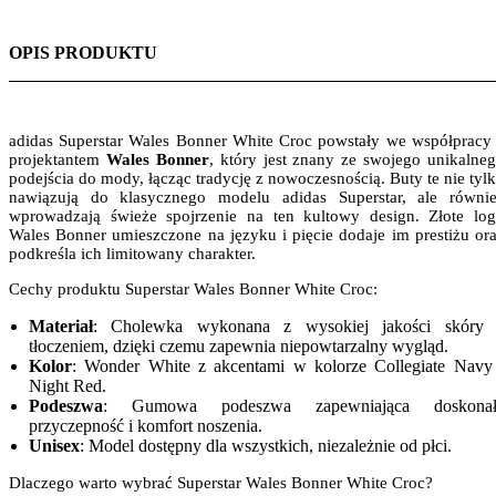
OPIS PRODUKTU
adidas Superstar Wales Bonner White Croc powstały we współpracy
projektantem
Wales Bonner
, który jest znany ze swojego unikalne
podejścia do mody, łącząc tradycję z nowoczesnością. Buty te nie tyl
nawiązują do klasycznego modelu adidas Superstar, ale równi
wprowadzają świeże spojrzenie na ten kultowy design. Złote lo
Wales Bonner umieszczone na języku i pięcie dodaje im prestiżu or
podkreśla ich limitowany charakter.
Cechy produktu Superstar Wales Bonner White Croc:
Materiał
: Cholewka wykonana z wysokiej jakości skóry 
tłoczeniem, dzięki czemu zapewnia niepowtarzalny wygląd.
Kolor
: Wonder White z akcentami w kolorze Collegiate Navy
Night Red.
Podeszwa
: Gumowa podeszwa zapewniająca doskonał
przyczepność i komfort noszenia.
Unisex
: Model dostępny dla wszystkich, niezależnie od płci.
Dlaczego warto wybrać Superstar Wales Bonner White Croc?