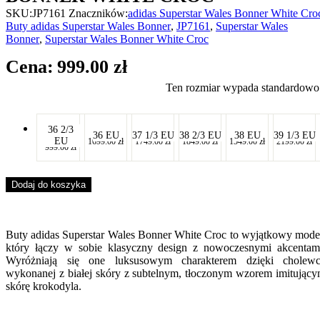
SKU:
JP7161
Znaczników:
adidas Superstar Wales Bonner White Cro
Buty adidas Superstar Wales Bonner
,
JP7161
,
Superstar Wales
Bonner
,
Superstar Wales Bonner White Croc
999.00
zł
Ten rozmiar wypada standardowo
-
36 2/3
-
-
-
-
-
36 EU
37 1/3 EU
38 2/3 EU
38 EU
39 1/3 EU
EU
1699.00
zł
1749.00
zł
1849.00
zł
1549.00
zł
2199.00
zł
-
-
-
-
-
999.00
zł
-
Dodaj do koszyka
Buty
adidas Superstar Wales Bonner White Croc
to wyjątkowy mode
który łączy w sobie klasyczny design z nowoczesnymi akcentam
Wyróżniają się one luksusowym charakterem dzięki cholew
wykonanej z białej skóry z subtelnym, tłoczonym wzorem imitując
skórę krokodyla.