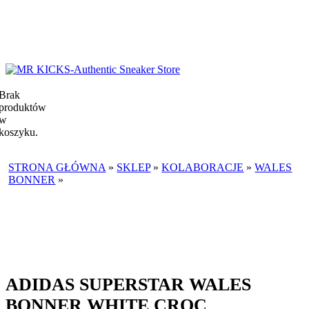
Brak
produktów
w
koszyku.
STRONA GŁÓWNA
»
SKLEP
»
KOLABORACJE
»
WALES
BONNER
»
ADIDAS SUPERSTAR WALES BONNER WHITE
CROC
ADIDAS SUPERSTAR WALES
BONNER WHITE CROC