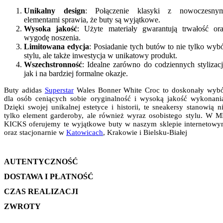
Unikalny design
: Połączenie klasyki z nowoczesnym
elementami sprawia, że buty są wyjątkowe.
Wysoka jakość
: Użyte materiały gwarantują trwałość or
wygodę noszenia.
Limitowana edycja
: Posiadanie tych butów to nie tylko wyb
stylu, ale także inwestycja w unikatowy produkt.
Wszechstronność
: Idealne zarówno do codziennych stylizacj
jak i na bardziej formalne okazje.
Buty adidas
Superstar
Wales Bonner White Croc to doskonały wyb
dla osób ceniących sobie oryginalność i wysoką jakość wykonani
Dzięki swojej unikalnej estetyce i historii, te sneakersy stanowią n
tylko element garderoby, ale również wyraz osobistego stylu. W 
KICKS oferujemy te wyjątkowe buty w naszym sklepie internetow
oraz stacjonarnie w
Katowicach
, Krakowie i Bielsku-Białej
AUTENTYCZNOŚĆ
DOSTAWA I PŁATNOŚĆ
CZAS REALIZACJI
ZWROTY