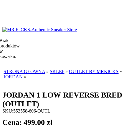
Brak
produktów
w
koszyku.
STRONA GŁÓWNA
»
SKLEP
»
OUTLET BY MRKICKS
»
JORDAN
»
JORDAN 1 LOW REVERSE BRED (OUTLET)
JORDAN 1 LOW REVERSE BRED
(OUTLET)
SKU:
553558-606-OUTL
499.00
zł