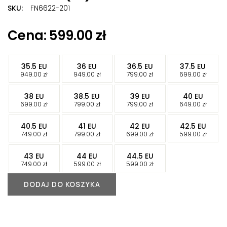
SKU:
FN6622-201
Znaczników:
high
,
JORDAN
,
jordan high
,
jordan high
599.00
zł
praline
,
jordan praline
-
-
-
-
35.5 EU
36 EU
36.5 EU
37.5 EU
-
-
-
-
949.00
zł
949.00
zł
799.00
zł
699.00
zł
-
-
-
-
38 EU
38.5 EU
39 EU
40 EU
-
-
-
-
699.00
zł
799.00
zł
799.00
zł
649.00
zł
-
-
-
-
40.5 EU
41 EU
42 EU
42.5 EU
-
-
-
-
749.00
zł
799.00
zł
699.00
zł
599.00
zł
-
-
-
43 EU
44 EU
44.5 EU
-
-
-
749.00
zł
599.00
zł
599.00
zł
DODAJ DO KOSZYKA