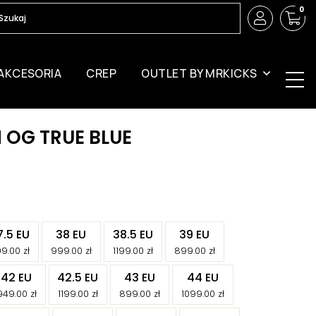
0
AKCESORIA
CREP
OUTLET BY MRKICKS
 OG TRUE BLUE
-
-
-
-
7.5 EU
38 EU
38.5 EU
39 EU
-
-
-
-
99.00
zł
999.00
zł
1199.00
zł
899.00
zł
-
-
-
-
42 EU
42.5 EU
43 EU
44 EU
-
-
-
-
949.00
zł
1199.00
zł
899.00
zł
1099.00
zł