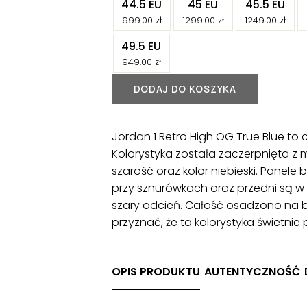
-
-
-
44.5 EU
45 EU
45.5 EU
-
-
-
999.00
zł
1299.00
zł
1249.00
zł
-
49.5 EU
-
949.00
zł
DODAJ DO KOSZYKA
Jordan 1 Retro High OG True Blue to
Kolorystyka została zaczerpnięta z 
szarość oraz kolor niebieski. Panele 
przy sznurówkach oraz przedni są w ko
szary odcień. Całość osadzono na b
przyznać, że ta kolorystyka świetnie
OPIS PRODUKTU
AUTENTYCZNOŚĆ