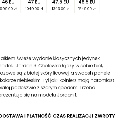
-
-
-
-
46 EU
47 EU
47.5 EU
48.5 EU
-
-
-
-
999.00
zł
1049.00
zł
1349.00
zł
1549.00
zł
 całkiem świeże wydanie klasycznych jedynek.
modelu Jordan 3. Cholewka łączy w sobie biel,
bazowe są z białej skóry licowej, a swoosh panele
lorze niebieskim. Tył jak i kołnierz mają natomiast
iałej podeszwie z szarym spodem. Trzeba
 prezentuje się na modelu Jordan 1.
DOSTAWA I PŁATNOŚĆ
CZAS REALIZACJI
ZWROTY