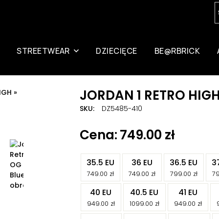
STREETWEAR
DZIECIĘCE
BE@RBRICK
JORDAN 1 RETRO HIGH
IGH
»
JORDAN 1 RETRO HIGH OG TRUE BLUE
SKU:
DZ5485-410
Znaczniki:
Jordan 1
,
Jordan 1 High
749.00
zł
-
-
-
35.5 EU
36 EU
36.5 EU
3
-
-
-
749.00
zł
749.00
zł
799.00
zł
7
-
-
-
40 EU
40.5 EU
41 EU
-
-
-
949.00
zł
1099.00
zł
949.00
zł