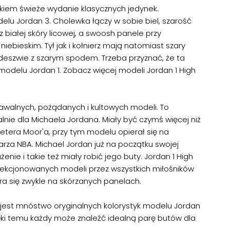
ałkiem świeże wydanie klasycznych jedynek.
elu Jordan 3. Cholewka łączy w sobie biel, szarość
z białej skóry licowej, a swoosh panele przy
iebieskim. Tył jak i kołnierz mają natomiast szary
deszwie z szarym spodem. Trzeba przyznać, że ta
a modelu Jordan 1. Zobacz więcej modeli
Jordan 1 High
nawalnych, pożądanych i kultowych modeli. To
nie dla Michaela Jordana. Miały być czymś więcej niż
etera Moor'a, przy tym modelu opierał się na
arza NBA. Michael Jordan już na początku swojej
żenie i takie też miały robić jego buty. Jordan 1 High
olekcjonowanych modeli przez wszystkich miłośników
ra się zwykle na skórzanych panelach.
jest mnóstwo oryginalnych kolorystyk modelu
Jordan
ięki temu każdy może znaleźć idealną parę butów dla