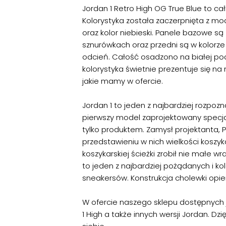
Jordan 1 Retro High OG True Blue to c
Kolorystyka została zaczerpnięta z mod
oraz kolor niebieski. Panele bazowe są 
sznurówkach oraz przedni są w kolorze n
odcień. Całość osadzono na białej po
kolorystyka świetnie prezentuje się n
jakie mamy w ofercie.
Jordan 1 to jeden z najbardziej rozpoz
pierwszy model zaprojektowany specjal
tylko produktem. Zamysł projektanta, P
przedstawieniu w nich wielkości koszyk
koszykarskiej ścieżki zrobił nie małe wra
to jeden z najbardziej pożądanych i k
sneakersów. Konstrukcja cholewki opie
W ofercie naszego sklepu dostępnych 
1 High
a także innych wersji
Jordan
. Dz