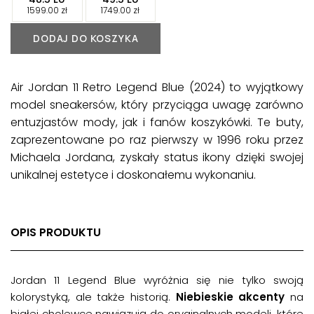
-
-
1599.00
zł
1749.00
zł
DODAJ DO KOSZYKA
Air Jordan 11 Retro Legend Blue (2024) to wyjątkowy
model sneakersów, który przyciąga uwagę zarówno
entuzjastów mody, jak i fanów koszykówki. Te buty,
zaprezentowane po raz pierwszy w 1996 roku przez
Michaela Jordana, zyskały status ikony dzięki swojej
unikalnej estetyce i doskonałemu wykonaniu.
OPIS PRODUKTU
Jordan 11 Legend Blue wyróżnia się nie tylko swoją
kolorystyką, ale także historią.
Niebieskie akcenty
na
białej cholewce nawiązują do oryginalnych modeli, które