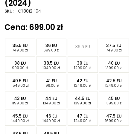
(2024)
SKU:
CT8012-104
Znaczników:
Buty Nike Jordan 11
,
CT8012-104
,
JORDAN 11
,
699.00
zł
Jordan 11 Legend Blue
,
Jordan 11 Retro
,
Jordan 11 Retro
Legend Blue (2024)
-
-
-
35.5 EU
36 EU
37.5 EU
36.5 EU
-
-
-
749.00
zł
699.00
zł
749.00
zł
-
-
-
-
38 EU
38.5 EU
39 EU
40 EU
-
-
-
-
999.00
zł
1049.00
zł
1299.00
zł
1399.00
zł
-
-
-
-
40.5 EU
41 EU
42 EU
42.5 EU
-
-
-
-
1549.00
zł
1199.00
zł
1249.00
zł
1249.00
zł
-
-
-
-
43 EU
44 EU
44.5 EU
45 EU
-
-
-
-
1199.00
zł
1349.00
zł
1399.00
zł
1399.00
zł
-
-
-
-
45.5 EU
46 EU
47 EU
47.5 EU
-
-
-
-
1449.00
zł
1449.00
zł
1249.00
zł
1699.00
zł
-
-
48.5 EU
49.5 EU