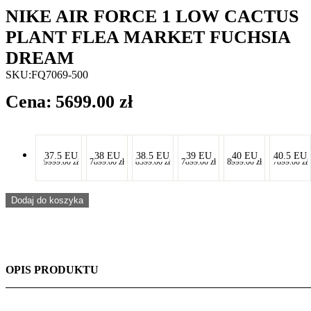
NIKE AIR FORCE 1 LOW CACTUS
PLANT FLEA MARKET FUCHSIA
DREAM
SKU:
FQ7069-500
5699.00
zł
-
-
-
-
-
-
37.5 EU
38 EU
38.5 EU
39 EU
40 EU
40.5 EU
9999.00
zł
7899.00
zł
8399.00
zł
7899.00
zł
8999.00
zł
7899.00
zł
-
-
-
-
-
-
Dodaj do koszyka
OPIS PRODUKTU