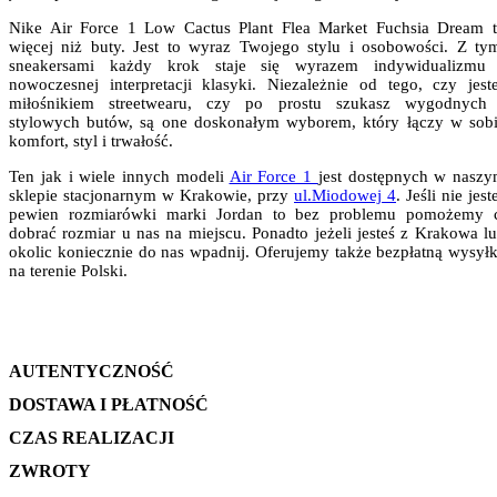
Nike Air Force 1 Low Cactus Plant Flea Market Fuchsia Dream 
więcej niż buty. Jest to wyraz Twojego stylu i osobowości. Z ty
sneakersami każdy krok staje się wyrazem indywidualizmu
nowoczesnej interpretacji klasyki. Niezależnie od tego, czy jest
miłośnikiem streetwearu, czy po prostu szukasz wygodnych
stylowych butów, są one doskonałym wyborem, który łączy w sob
komfort, styl i trwałość.
Ten jak i wiele innych modeli
Air Force 1
jest dostępnych w nasz
sklepie stacjonarnym w Krakowie, przy
ul.Miodowej 4
. Jeśli nie jest
pewien rozmiarówki marki Jordan to bez problemu pomożemy 
dobrać rozmiar u nas na miejscu. Ponadto jeżeli jesteś z Krakowa l
okolic koniecznie do nas wpadnij. Oferujemy także bezpłatną wysył
na terenie Polski.
AUTENTYCZNOŚĆ
DOSTAWA I PŁATNOŚĆ
CZAS REALIZACJI
ZWROTY