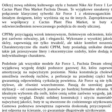
Odkryj nową odsłonę kultowego stylu z butami Nike Air Force 1 L
Cactus Plant Flea Market Fuchsia Dream. Te wyjątkowe sneakersy 
połączenie klasycznej sylwetki Air Force 1 z ekstrawaganckim
śmiałym designem, który wyróżnia się na tle innych. Zaprojektowa
we współpracy z Cactus Plant Flea Market, te buty s
odzwierciedleniem nowoczesnego podejścia do mody ulicznej.
CPFMy przyciągają wzrok intensywnym, fioletowym odcieniem, któ
jest zarówno odważny, jak i elegancki. Wykonane z wysokiej jakoś
skóry, zapewniają nie tylko trwałość, ale także komfort noszeni
Charakterystyczne dla marki CPFM, buty posiadają unikalne detal
takie jak przeszywane litery i ekscentryczne ozdoby, które dodają 
indywidualnego charakteru.
Podobnie jak wszystkie modele Air Force 1, Fuchsia Dream oferu
wyjątkową wygodę dzięki poduszce gazowej Air, która zapewn
amortyzację na najwyższym poziomie. Niska konstrukcja cholew
umożliwia swobodę ruchów, a perforacje na przedniej części bu
gwarantują odpowiednią cyrkulację powietrza. Air Force są nie tyl
stylowe, ale również wszechstronne. Pasują do szerokiej ga
stylizacji – od casualowych jeansów po bardziej formalne ubrania. 
idealnym wyborem dla osób, które cenią sobie zarówno wygodę, jak
wyrazisty wygląd. Dzięki solidnej konstrukcji i użyciu materiał
najwyższej jakości, buty te są stworzone do codziennego użytkowani
Gumowa podeszwa zewnętrzna zapewnia doskonałą przyczepność
jest odporna na ścieranie, co gwarantuje długotrwałe użytkowanie.