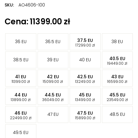
SKU:
AO4606-100
Znaczników:
Air Force 1 Low Off White
,
Air Force 1 Off White
,
11399.00
zł
AO4606-100
,
Buty Nike x Off White
,
Nike Air Force 1 Low Off
White
-
37.5 EU
36 EU
36.5 EU
38 EU
-
17299.00
zł
-
40.5 EU
38.5 EU
39 EU
40 EU
-
19449.00
zł
-
-
-
-
41 EU
42 EU
42.5 EU
43 EU
-
-
-
-
11399.00
zł
15099.00
zł
13249.00
zł
16599.00
zł
-
-
-
-
44 EU
44.5 EU
45 EU
45.5 EU
-
-
-
-
13899.00
zł
36049.00
zł
13499.00
zł
23549.00
zł
-
-
46 EU
47.5 EU
47 EU
48.5 EU
-
-
22499.00
zł
15899.00
zł
49.5 EU