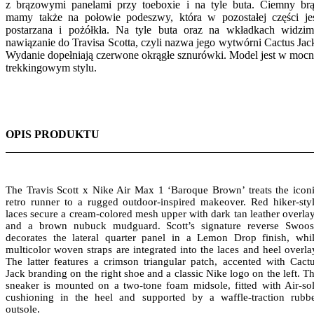
z brązowymi panelami przy toeboxie i na tyle buta. Ciemny br
mamy także na połowie podeszwy, która w pozostałej części je
postarzana i pożółkła. Na tyle buta oraz na wkładkach widzi
nawiązanie do Travisa Scotta, czyli nazwa jego wytwórni Cactus Jac
Wydanie dopełniają czerwone okrągłe sznurówki. Model jest w moc
trekkingowym stylu.
OPIS PRODUKTU
The Travis Scott x Nike Air Max 1 ‘Baroque Brown’ treats the icon
retro runner to a rugged outdoor-inspired makeover. Red hiker-sty
laces secure a cream-colored mesh upper with dark tan leather overla
and a brown nubuck mudguard. Scott’s signature reverse Swoo
decorates the lateral quarter panel in a Lemon Drop finish, whi
multicolor woven straps are integrated into the laces and heel overla
The latter features a crimson triangular patch, accented with Cact
Jack branding on the right shoe and a classic Nike logo on the left. T
sneaker is mounted on a two-tone foam midsole, fitted with Air-so
cushioning in the heel and supported by a waffle-traction rubb
outsole.