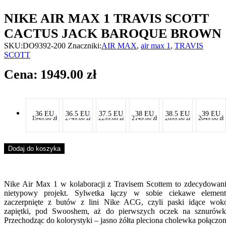
NIKE AIR MAX 1 TRAVIS SCOTT
CACTUS JACK BAROQUE BROWN
SKU:
DO9392-200
Znaczniki:
AIR MAX
,
air max 1
,
TRAVIS
SCOTT
1949.00
zł
-
-
-
-
-
-
36 EU
36.5 EU
37.5 EU
38 EU
38.5 EU
39 EU
1949.00
zł
2749.00
zł
2299.00
zł
2149.00
zł
2699.00
zł
2649.00
zł
-
-
-
-
-
-
Dodaj do koszyka
Nike Air Max 1 w kolaboracji z Travisem Scottem to zdecydowan
nietypowy projekt. Sylwetka łączy w sobie ciekawe elemen
zaczerpnięte z butów z lini Nike ACG, czyli paski idące wok
zapiętki, pod Swooshem, aż do pierwszych oczek na sznurówk
Przechodząc do kolorystyki – jasno żółta pleciona cholewka połączo