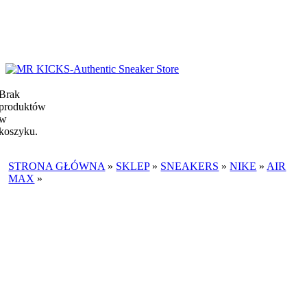
Brak
produktów
w
koszyku.
STRONA GŁÓWNA
»
SKLEP
»
SNEAKERS
»
NIKE
»
AIR
MAX
»
NIKE AIR MAX 1 TRAVIS SCOTT CACTUS JACK
BAROQUE BROWN