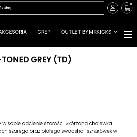
0
AKCESORIA
CREP
OUTLET BY MRKICKS
TONED GREY (TD)
 w sobie odcienie szarości. Skórzana cholewka
iach szarego oraz białego swoosha i sznurówek w