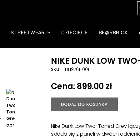
STREETWEAR
DZIECIĘCE
BE@RBRICK
NIKE DUNK LOW TWO-
TONED GREY (TD)
SKU:
DH9761-001
Znacznik:
KIDS
899.00
zł
DODAJ DO KOSZYKA
Nike Dunk Low Two-Toned Grey łączy
składa się z paneli w dwóch odcien