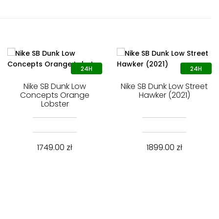
Nike SB Dunk Low
Nike SB Dunk Low Street
Concepts Orange
Hawker (2021)
Lobster
1749.00
zł
1899.00
zł