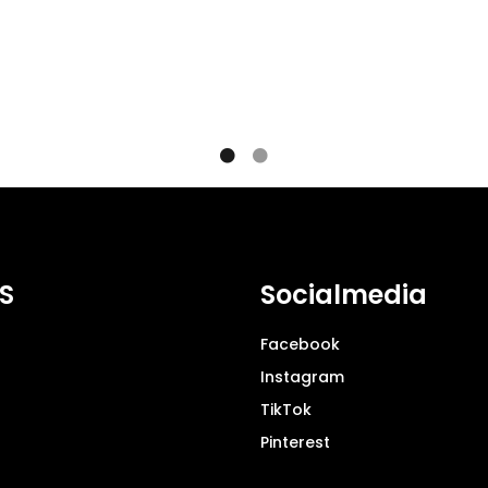
S
Socialmedia
Facebook
Instagram
TikTok
Pinterest