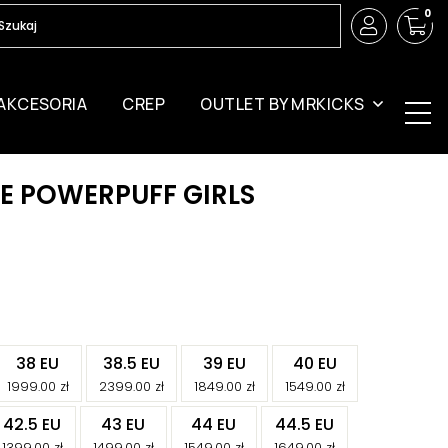
0
AKCESORIA
CREP
OUTLET BY MRKICKS
E POWERPUFF GIRLS
w
,
DUNK SB
,
DUNK SB POWERPUFF
,
PPOWERPUFF
-
-
-
-
38 EU
38.5 EU
39 EU
40 EU
-
-
-
-
1999.00
zł
2399.00
zł
1849.00
zł
1549.00
zł
-
-
-
-
42.5 EU
43 EU
44 EU
44.5 EU
-
-
-
-
1399.00
zł
1499.00
zł
1549.00
zł
1649.00
zł