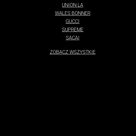
UNION LA
WALES BONNER
GUCCI
SUPREME
SACAI
ZOBACZ WSZYSTKIE
tylko styl ubioru, ale także kultura, która narodziła się na ulicach duż
charakteryzuje się swobodą, luzem i połączeniem elementów sportowych
się z subkultur i od lat 70. XX wieku ewoluuje, łącząc w sobie eleme
asem stał się globalnym fenomenem, noszonym przez ludzi w każdym wiek
h Zjednoczonych, gdzie młodzież zaczęła się ubierać w wygodne i funk
 wraz z rozwojem subkultur, takich jak skateboarding i hip-hop. Te subk
 Lata 80. i 90. to okres dynamicznego rozwoju streetwearu. W tym cza