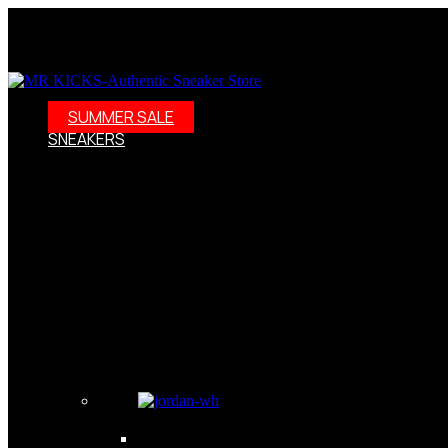
SUMMER SALE
SNEAKERS
Sneakersy – nie tylko buty, to styl życia! Odkryj świat sneake
dalej! W naszej ofercie znajdziesz szeroki wybór modeli, w ty
Adidas Samba wraz z kolraboracją Wales Bonner. Weż ppod uwa
wybór modeli: Oferujemy nuty damskie, męskie i dziecięce w ró
szukasz kolekcjonerskich wydań, to dobrze trafiłeś. Zdobędzi
również skorzystać z naszych promocji i wyprzedaży. Darmowa
Sneakersy – kolekcjonerskie obuwie jak dzieła sztuki Dzisiejs
Nosząc sneakersy, możesz poczuć się pewnie i komfortowo, a