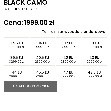
BLACK CAMO
SKU:
1172070-BKCA
Znaczników:
1172070-BKCA
,
Buty UGG Tasman Slipper
,
1999.00
zł
Tasman Slipper Palace Black Camo
,
UGG Tasman Slipper
,
UGG Tasman Slipper Palace Black Camo
Ten rozmiar wypada standardowo.
-
-
-
-
34.5 EU
36 EU
37 EU
38 EU
-
-
-
-
1999.00
zł
1999.00
zł
2199.00
zł
3999.00
zł
-
-
-
-
39.5 EU
40.5 EU
42 EU
43 EU
-
-
-
-
3299.00
zł
2399.00
zł
2899.00
zł
2999.00
zł
-
-
-
-
44 EU
45.5 EU
47 EU
48.5 EU
-
-
-
-
2999.00
zł
5299.00
zł
6999.00
zł
7999.00
zł
DODAJ DO KOSZYKA