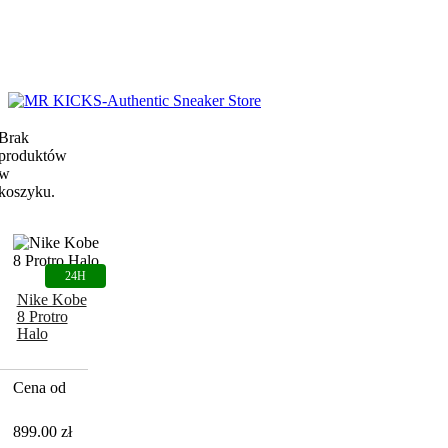
Brak
produktów
w
koszyku.
Nike Kobe
8 Protro
Halo
Cena od
899.00
zł