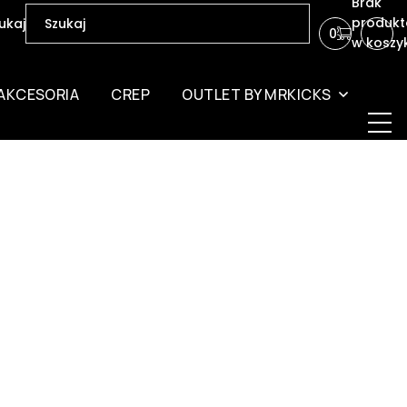
Brak
produk
ukaj
0
w koszy
AKCESORIA
CREP
OUTLET BY MRKICKS