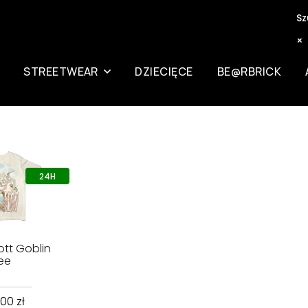
Sz
×
STREETWEAR
DZIECIĘCE
BE@RBRICK
ott Goblin
ee
.00
zł